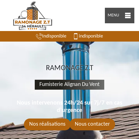
MENU
indisponible
indisponible
RAMONAGE Z.T
Fumisterie Alignan Du Vent
Nous intervenons 24h/24 sur 7j/7 en cas
d'urgence
Nos réalisations
Nous contacter