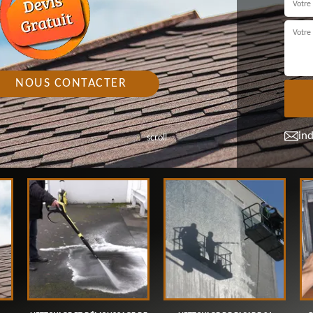
NOUS CONTACTER
in
scroll