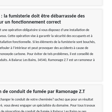
 la fumisterie doit être débarrassée des
ur un fonctionnement correct
 une opération obligatoire si vous disposez d’une installation de
ous. Cette opération vise à garantir la sécurité des occupants et à
tallation fonctionnelle. Si les éléments de la fumisterie sont bouchés,
efouler à l’intérieur et peut provoquer des accidents à cause de
monoxyde carbone. Pour éviter de tels problèmes, il est conseillé de
duits. A Balaruc Les Bains, 34540, Ramonage Z.T est un ramoneur à
on de conduit de fumée par Ramonage Z.T
changer le conduit de votre cheminée? sachez que pour un résultat
uré, vous devez engager un spécialiste du domaine. Pour tous travaux
ou de réparation de conduit de fumée à Balaruc Les Bains ou ses