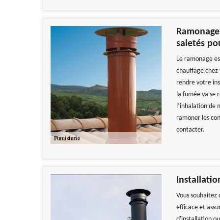
Ramonage :
saletés po
Le ramonage est
chauffage chez v
rendre votre ins
la fumée va se r
l’inhalation de 
ramoner les con
contacter.
Installati
Vous souhaitez 
efficace et ass
d'installation 