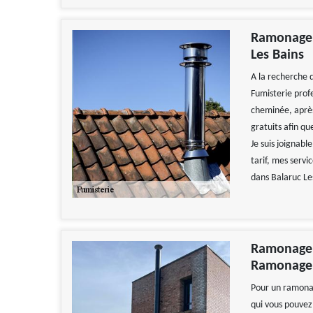
Ramonage Z
Les Bains
A la recherche 
Fumisterie profe
cheminée, après 
gratuits afin qu
Je suis joignabl
tarif, mes servi
dans Balaruc Le
Ramonage d
Ramonage 
Pour un ramonag
qui vous pouvez 