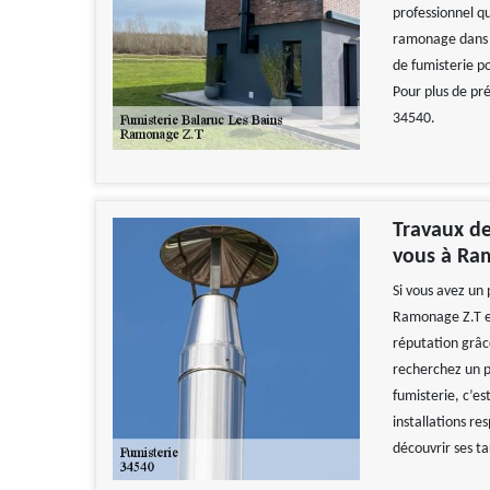
professionnel qu
ramonage dans le
de fumisterie po
Pour plus de pré
34540.
Travaux de
vous à Ram
Si vous avez un 
Ramonage Z.T es
réputation grâce
recherchez un pr
fumisterie, c’es
installations r
découvrir ses tar