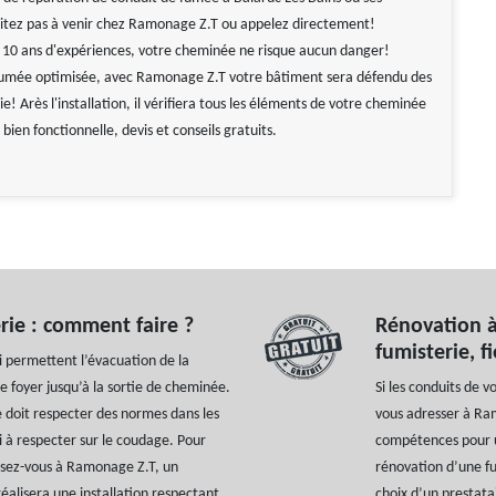
sitez pas à venir chez Ramonage Z.T ou appelez directement!
 10 ans d'expériences, votre cheminée ne risque aucun danger!
fumée optimisée, avec Ramonage Z.T votre bâtiment sera défendu des
ie! Arès l'installation, il vérifiera tous les éléments de votre cheminée
 bien fonctionnelle, devis et conseils gratuits.
rie : comment faire ?
Rénovation à
fumisterie, 
i permettent l’évacuation de la
e foyer jusqu’à la sortie de cheminée.
Si les conduits de 
 doit respecter des normes dans les
vous adresser à Ram
 à respecter sur le coudage. Pour
compétences pour u
essez-vous à Ramonage Z.T, un
rénovation d’une f
éalisera une installation respectant
choix d’un prestata