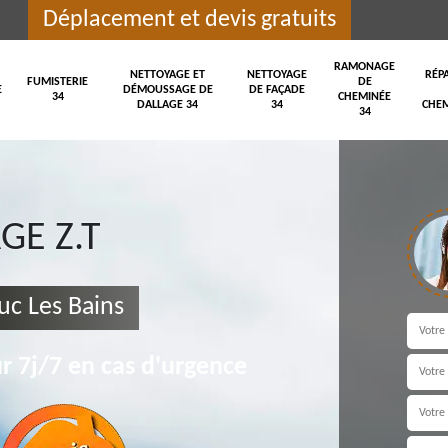
Déplacement et devis gratuits
RAMONAGE
NETTOYAGE ET
NETTOYAGE
RÉP
FUMISTERIE
DE
E
DÉMOUSSAGE DE
DE FAÇADE
34
CHEMINÉE
DALLAGE 34
34
CHEM
34
E Z.T
uc Les Bains
r 7j/7 en cas d'urgence