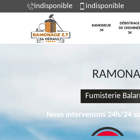
indisponible
indisponible
DÉBISTRAGE
RAMONEUR
DE CHEMINÉ
34
34
RAMONAG
Fumisterie Balar
Nous intervenons 24h/24 su