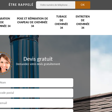
ÊTRE RAPPELÉ
TUBAGE
ENTRETIEN
ARATION
POSE ET RÉPARATION DE
DE
DE
DE
CHAPEAU DE CHEMINÉE
CHEMINÉE
CHEMINÉE
INÉE 34
34
34
34
Devis gratuit
Demandez votre devis gratuitement