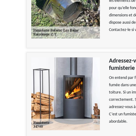
les éléments de 
pour qu’elle fo
dimensions et de
dispose aussi de
Contactez-le si 
Adressez-v
fumisterie
On entend par fu
fumée dans une c
toiture. Si un 
correctement. S
adressez-vous à
C’est un fumist
abordable.