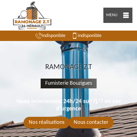
MENU
indisponible
indisponible
RAMONAGE Z.T
Fumisterie Bouzigues
Nous intervenons 24h/24 sur 7j/7 en cas
d'urgence
Nos réalisations
Nous contacter