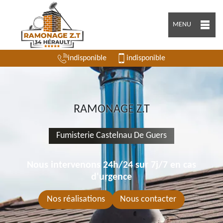
MENU
indisponible
indisponible
RAMONAGE Z.T
Fumisterie Castelnau De Guers
Nous intervenons 24h/24 sur 7j/7 en cas
d'urgence
Nos réalisations
Nous contacter