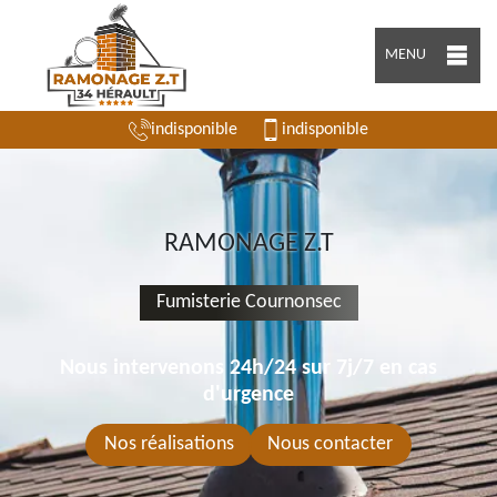
MENU
indisponible
indisponible
RAMONAGE Z.T
Fumisterie Cournonsec
Nous intervenons 24h/24 sur 7j/7 en cas
d'urgence
Nos réalisations
Nous contacter