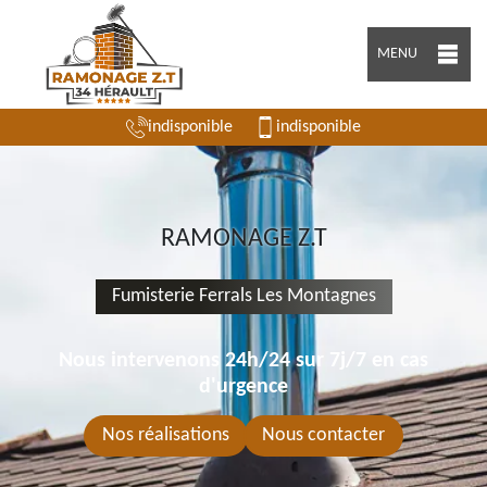
MENU
indisponible
indisponible
RAMONAGE Z.T
Fumisterie Ferrals Les Montagnes
Nous intervenons 24h/24 sur 7j/7 en cas
d'urgence
Nos réalisations
Nous contacter