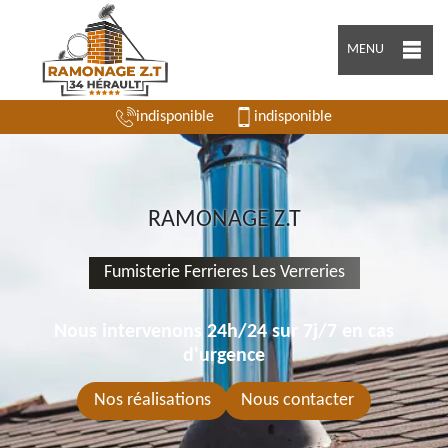
MENU
indisponible
indisponible
RAMONAGE Z.T
Fumisterie Ferrieres Les Verreries
Nous intervenons 24h/24 sur 7j/7 en cas
d'urgence
Nos réalisations
Nous contacter