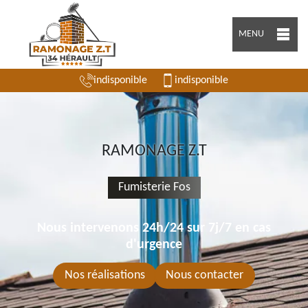
MENU
indisponible
indisponible
RAMONAGE Z.T
Fumisterie Fos
Nous intervenons 24h/24 sur 7j/7 en cas
d'urgence
Nos réalisations
Nous contacter