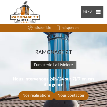
MENU
indisponible
indisponible
RAMONAGE Z.T
Fumisterie La Liviniere
Nous intervenons 24h/24 sur 7j/7 en cas
d'urgence
Nos réalisations
Nous contacter