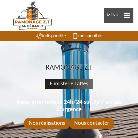
MENU
indisponible
indisponible
RAMONAGE Z.T
Fumisterie Lattes
Nous intervenons 24h/24 sur 7j/7 en cas
d'urgence
Nos réalisations
Nous contacter