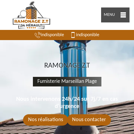
MENU
indisponible
indisponible
RAMONAGE Z.T
Fumisterie Marseillan Plage
Nous intervenons 24h/24 sur 7j/7 en cas
d'urgence
Nos réalisations
Nous contacter