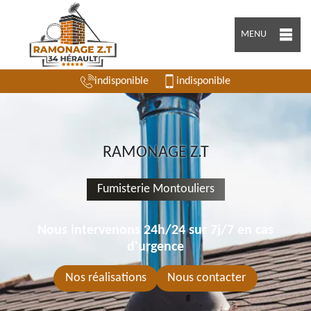
MENU
indisponible
indisponible
RAMONAGE Z.T
Fumisterie Montouliers
Nous intervenons 24h/24 sur 7j/7 en cas
d'urgence
Nos réalisations
Nous contacter