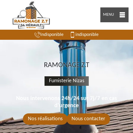
MENU
indisponible
indisponible
RAMONAGE Z.T
Fumisterie Nizas
Nous intervenons 24h/24 sur 7j/7 en cas
d'urgence
Nos réalisations
Nous contacter