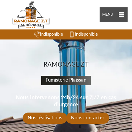
MENU
indisponible
indisponible
RAMONAGE Z.T
Fumisterie Plaissan
Nous intervenons 24h/24 sur 7j/7 en cas
d'urgence
Nos réalisations
Nous contacter