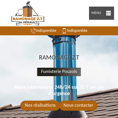
MENU
indisponible
indisponible
RAMONAGE Z.T
Fumisterie Pouzols
Nous intervenons 24h/24 sur 7j/7 en cas
d'urgence
Nos réalisations
Nous contacter