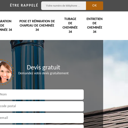
ÊTRE RAPPELÉ
TUBAGE
ENTRETIEN
ARATION
POSE ET RÉPARATION DE
DE
DE
DE
CHAPEAU DE CHEMINÉE
CHEMINÉE
CHEMINÉE
INÉE 34
34
34
34
Devis gratuit
Demandez votre devis gratuitement