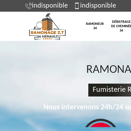
indisponible
indisponible
DÉBISTRAGE
RAMONEUR
DE CHEMINÉ
34
34
RAMONAG
Fumisterie 
Nous intervenons 24h/24 su