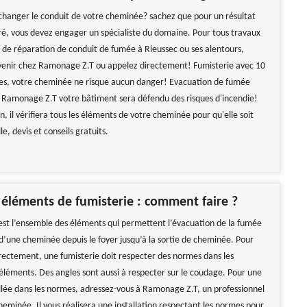
changer le conduit de votre cheminée? sachez que pour un résultat
uré, vous devez engager un spécialiste du domaine. Pour tous travaux
u de réparation de conduit de fumée à Rieussec ou ses alentours,
 venir chez Ramonage Z.T ou appelez directement! Fumisterie avec 10
es, votre cheminée ne risque aucun danger! Evacuation de fumée
 Ramonage Z.T votre bâtiment sera défendu des risques d'incendie!
ion, il vérifiera tous les éléments de votre cheminée pour qu'elle soit
le, devis et conseils gratuits.
s éléments de fumisterie : comment faire ?
est l’ensemble des éléments qui permettent l’évacuation de la fumée
 d’une cheminée depuis le foyer jusqu’à la sortie de cheminée. Pour
rectement, une fumisterie doit respecter des normes dans les
éléments. Des angles sont aussi à respecter sur le coudage. Pour une
allée dans les normes, adressez-vous à Ramonage Z.T, un professionnel
heminée. Il vous réalisera une installation respectant les normes pour