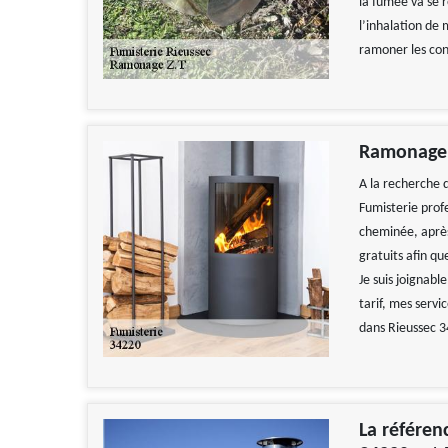
la fumée va se r
l’inhalation de 
ramoner les con
Ramonage Z
A la recherche 
Fumisterie profe
cheminée, après 
gratuits afin qu
Je suis joignabl
tarif, mes servi
dans Rieussec 3
La référen