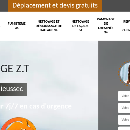
Déplacement et devis gratuits
RAMONAGE
NETTOYAGE ET
NETTOYAGE
RÉP
FUMISTERIE
DE
E
DÉMOUSSAGE DE
DE FAÇADE
34
CHEMINÉE
DALLAGE 34
34
CHEM
34
E Z.T
Rieussec
r 7j/7 en cas d'urgence