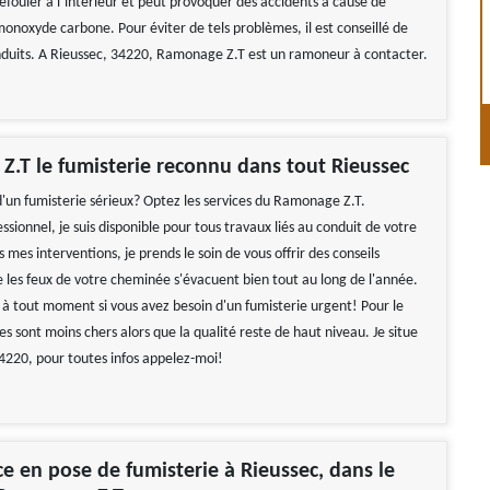
efouler à l’intérieur et peut provoquer des accidents à cause de
monoxyde carbone. Pour éviter de tels problèmes, il est conseillé de
duits. A Rieussec, 34220, Ramonage Z.T est un ramoneur à contacter.
.T le fumisterie reconnu dans tout Rieussec
d'un fumisterie sérieux? Optez les services du Ramonage Z.T.
ssionnel, je suis disponible pour tous travaux liés au conduit de votre
mes interventions, je prends le soin de vous offrir des conseils
e les feux de votre cheminée s'évacuent bien tout au long de l'année.
e à tout moment si vous avez besoin d'un fumisterie urgent! Pour le
ces sont moins chers alors que la qualité reste de haut niveau. Je situe
4220, pour toutes infos appelez-moi!
ce en pose de fumisterie à Rieussec, dans le