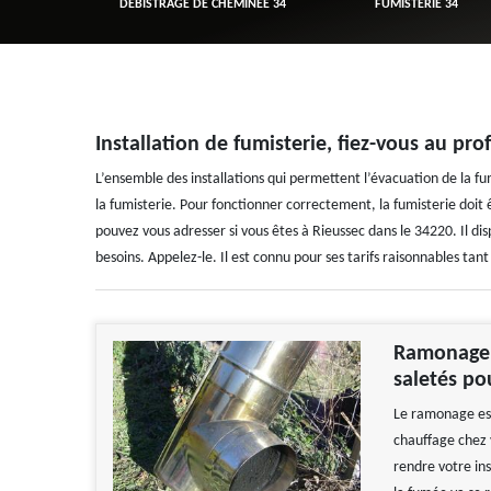
R 34
DÉBISTRAGE DE CHEMINÉE 34
FUMISTERIE 34
Installation de fumisterie, fiez-vous au pr
L’ensemble des installations qui permettent l’évacuation de la fu
la fumisterie. Pour fonctionner correctement, la fumisterie doit
pouvez vous adresser si vous êtes à Rieussec dans le 34220. Il dis
besoins. Appelez-le. Il est connu pour ses tarifs raisonnables tan
Ramonage :
saletés po
Le ramonage est
chauffage chez v
rendre votre ins