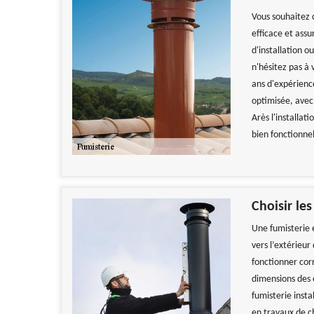
Vous souhaitez 
efficace et ass
d'installation o
n'hésitez pas à
ans d'expérienc
optimisée, avec
Arès l'installat
bien fonctionnel
Choisir le
Une fumisterie 
vers l’extérieur
fonctionner cor
dimensions des 
fumisterie inst
en travaux de c