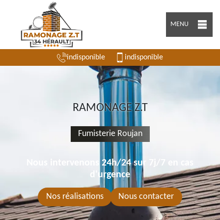
MENU
indisponible
indisponible
RAMONAGE Z.T
Fumisterie Roujan
Nous intervenons 24h/24 sur 7j/7 en cas
d'urgence
Nos réalisations
Nous contacter