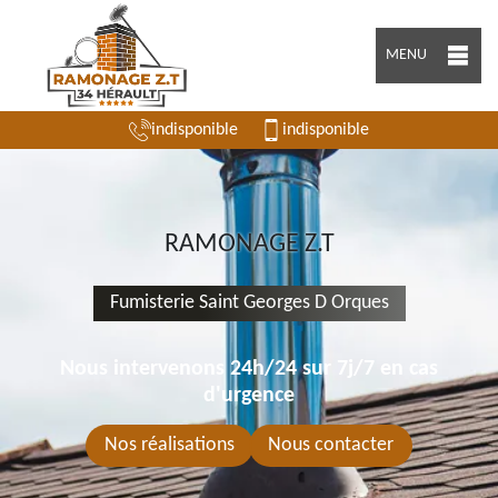
MENU
indisponible
indisponible
RAMONAGE Z.T
Fumisterie Saint Georges D Orques
Nous intervenons 24h/24 sur 7j/7 en cas
d'urgence
Nos réalisations
Nous contacter