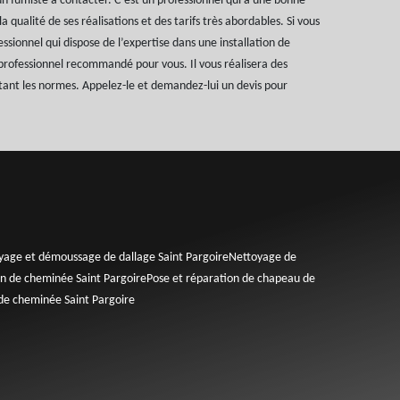
 fumiste à contacter. C’est un professionnel qui a une bonne
a qualité de ses réalisations et des tarifs très abordables. Si vous
ssionnel qui dispose de l’expertise dans une installation de
e professionnel recommandé pour vous. Il vous réalisera des
ctant les normes. Appelez-le et demandez-lui un devis pour
yage et démoussage de dallage Saint Pargoire
Nettoyage de
n de cheminée Saint Pargoire
Pose et réparation de chapeau de
de cheminée Saint Pargoire