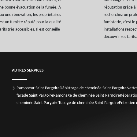
ctant les normes. Des dimensions, et
Ramonage Z.T est un
une bonne évacuation de la fumée. À
réputation grâce à l
ou une rénovation, les propriétaires
recherchez un profe
st un fumiste réputé pour la qualité
fumisterie, c’est l
rifs très accessibles. Il est conseillé
installations respe
découvrir ses tarifs.
AUTRES SERVICES
Ramoneur Saint Pargoire
Débistrage de cheminée Saint Pargoire
Netto
façade Saint Pargoire
Ramonage de cheminée Saint Pargoire
Réparatio
cheminée Saint Pargoire
Tubage de cheminée Saint Pargoire
Entretien 