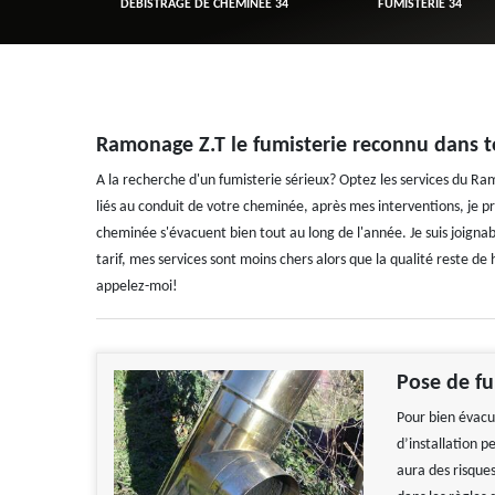
R 34
DÉBISTRAGE DE CHEMINÉE 34
FUMISTERIE 34
Ramonage Z.T le fumisterie reconnu dans t
A la recherche d'un fumisterie sérieux? Optez les services du Ram
liés au conduit de votre cheminée, après mes interventions, je pren
cheminée s'évacuent bien tout au long de l'année. Je suis joigna
tarif, mes services sont moins chers alors que la qualité reste de
appelez-moi!
Pose de fu
Pour bien évacu
d’installation p
aura des risque