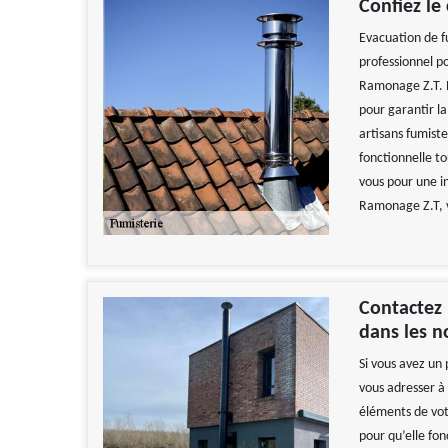
Confiez le
Evacuation de fu
professionnel po
Ramonage Z.T. E
pour garantir l
artisans fumiste
fonctionnelle t
vous pour une i
Ramonage Z.T, v
Contactez
dans les 
Si vous avez un 
vous adresser à 
éléments de vot
pour qu’elle fo