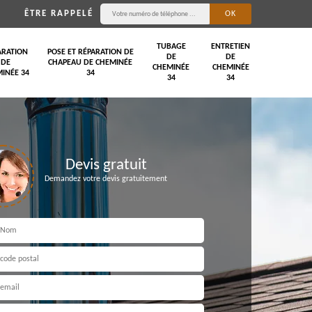
ÊTRE RAPPELÉ
TUBAGE
ENTRETIEN
ARATION
POSE ET RÉPARATION DE
DE
DE
DE
CHAPEAU DE CHEMINÉE
CHEMINÉE
CHEMINÉE
INÉE 34
34
34
34
Devis gratuit
Demandez votre devis gratuitement