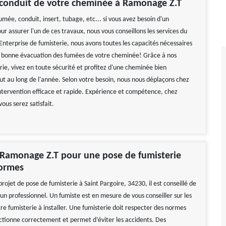
 conduit de votre cheminée à Ramonage Z.T
mée, conduit, insert, tubage, etc... si vous avez besoin d'un
ur assurer l'un de ces travaux, nous vous conseillons les services du
nterprise de fumisterie, nous avons toutes les capacités nécessaires
a bonne évacuation des fumées de votre cheminée! Grâce à nos
rie, vivez en toute sécurité et profitez d'une cheminée bien
out au long de l'année. Selon votre besoin, nous nous déplaçons chez
ntervention efficace et rapide. Expérience et compétence, chez
ous serez satisfait.
 Ramonage Z.T pour une pose de fumisterie
normes
projet de pose de fumisterie à Saint Pargoire, 34230, il est conseillé de
un professionnel. Un fumiste est en mesure de vous conseiller sur les
re fumisterie à installer. Une fumisterie doit respecter des normes
nctionne correctement et permet d’éviter les accidents. Des