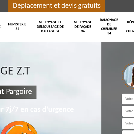
Déplacement et devis gratuits
RAMONAGE
NETTOYAGE ET
NETTOYAGE
RÉP
FUMISTERIE
DE
E
DÉMOUSSAGE DE
DE FAÇADE
34
CHEMINÉE
DALLAGE 34
34
CHEM
34
E Z.T
nt Pargoire
r 7j/7 en cas d'urgence