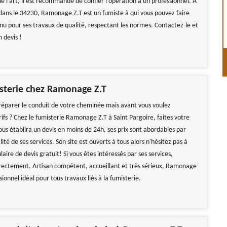
de l’art, il est recommandé de confier l’opération à un professionnel. A
 dans le 34230, Ramonage Z.T est un fumiste à qui vous pouvez faire
nnu pour ses travaux de qualité, respectant les normes. Contactez-le et
 devis !
sterie chez Ramonage Z.T
réparer le conduit de votre cheminée mais avant vous voulez
rifs ? Chez le fumisterie Ramonage Z.T à Saint Pargoire, faites votre
us établira un devis en moins de 24h, ses prix sont abordables par
lité de ses services. Son site est ouverts à tous alors n'hésitez pas à
laire de devis gratuit! Si vous êtes intéressés par ses services,
irectement. Artisan compétent, accueillant et très sérieux, Ramonage
ssionnel idéal pour tous travaux liés à la fumisterie.