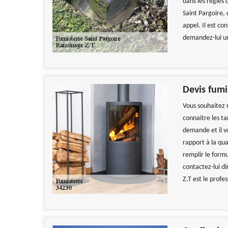
dans les règles 
Saint Pargoire,
appel. Il est co
demandez-lui un
Devis fumi
Vous souhaitez 
connaitre les ta
demande et il vo
rapport à la qua
remplir le formu
contactez-lui d
Z.T est le profe