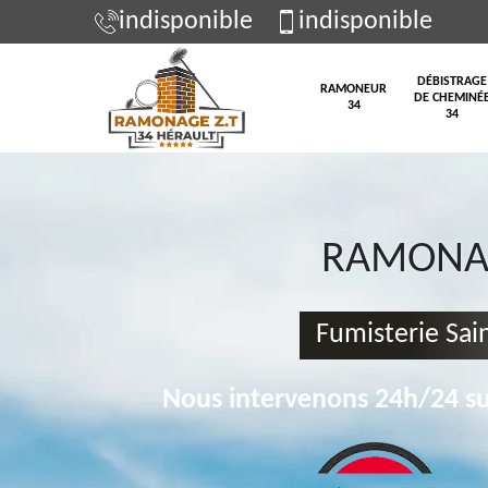
indisponible
indisponible
DÉBISTRAGE
RAMONEUR
DE CHEMINÉ
34
34
RAMONAG
Fumisterie Sai
Nous intervenons 24h/24 su