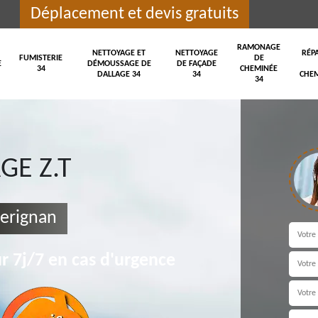
Déplacement et devis gratuits
RAMONAGE
NETTOYAGE ET
NETTOYAGE
RÉP
FUMISTERIE
DE
E
DÉMOUSSAGE DE
DE FAÇADE
34
CHEMINÉE
DALLAGE 34
34
CHEM
34
E Z.T
Serignan
r 7j/7 en cas d'urgence