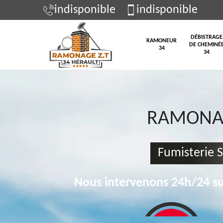
indisponible
indisponible
DÉBISTRAGE
RAMONEUR
DE CHEMINÉ
34
34
RAMONAG
Fumisterie 
Nous intervenons 24h/24 su