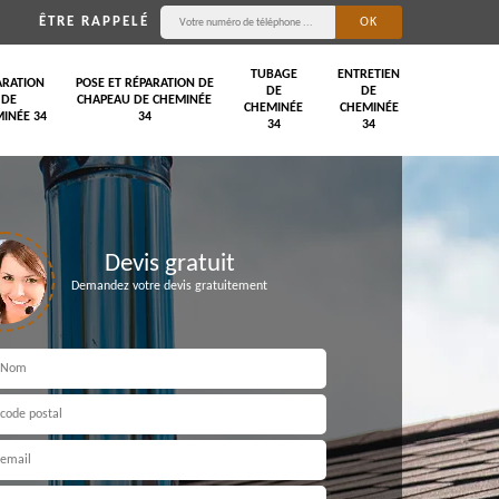
ÊTRE RAPPELÉ
TUBAGE
ENTRETIEN
ARATION
POSE ET RÉPARATION DE
DE
DE
DE
CHAPEAU DE CHEMINÉE
CHEMINÉE
CHEMINÉE
INÉE 34
34
34
34
Devis gratuit
Demandez votre devis gratuitement