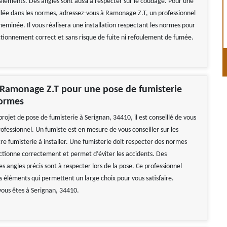
éléments. Des angles sont aussi à respecter sur le coudage. Pour une
allée dans les normes, adressez-vous à Ramonage Z.T, un professionnel
heminée. Il vous réalisera une installation respectant les normes pour
ctionnement correct et sans risque de fuite ni refoulement de fumée.
 Ramonage Z.T pour une pose de fumisterie
normes
projet de pose de fumisterie à Serignan, 34410, il est conseillé de vous
ofessionnel. Un fumiste est en mesure de vous conseiller sur les
re fumisterie à installer. Une fumisterie doit respecter des normes
nctionne correctement et permet d’éviter les accidents. Des
s angles précis sont à respecter lors de la pose. Ce professionnel
s éléments qui permettent un large choix pour vous satisfaire.
 vous êtes à Serignan, 34410.