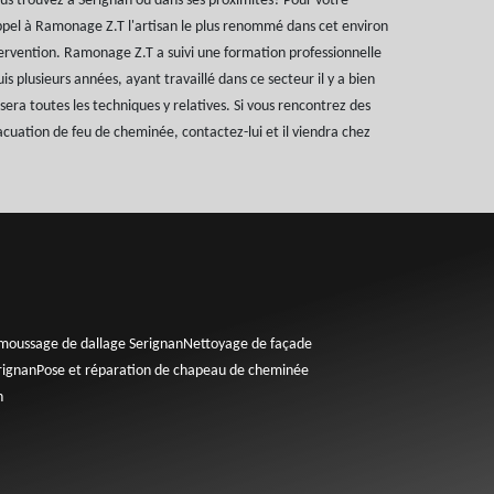
us trouvez à Serignan ou dans ses proximités? Pour votre
ppel à Ramonage Z.T l'artisan le plus renommé dans cet environ
ervention. Ramonage Z.T a suivi une formation professionnelle
s plusieurs années, ayant travaillé dans ce secteur il y a bien
sera toutes les techniques y relatives. Si vous rencontrez des
vacuation de feu de cheminée, contactez-lui et il viendra chez
moussage de dallage Serignan
Nettoyage de façade
rignan
Pose et réparation de chapeau de cheminée
n