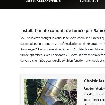
R 34
DÉBISTRAGE DE CHEMINÉE 34
FUMISTERIE 34
Installation de conduit de fumée par Ramo
Vous souhaitez changer le conduit de votre cheminée? sachez que
du domaine. Pour tous travaux d'installation ou de réparation de
Ramonage Z.T ou appelez directement! Fumisterie avec 10 ans d
fumée optimisée, avec Ramonage Z.T votre bâtiment sera défendu de
de votre cheminée pour qu'elle soit bien fonctionnelle, devis et co
Choisir le
Une fumisterie 
vers l’extérieur
fonctionner cor