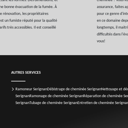
ctant les normes. Des dimensions, et
cheminée ? Vous vo
une bonne évacuation de la fumée. À
assurance, faites a
 rénovation, les propriétaires
pour ce genre d'int
st un fumiste réputé pour la qualité
en ce domaine depui
rifs très accessibles. Il est conseillé
longtemps, il maitri
difficultés dans l'é
vous!
AUTRES SERVICES
Ramoneur Serignan
Débistrage de cheminée Serignan
Nettoyage et dé
Serignan
Ramonage de cheminée Serignan
Réparation de cheminée Se
Serignan
Tubage de cheminée Serignan
Entretien de cheminée Serigna