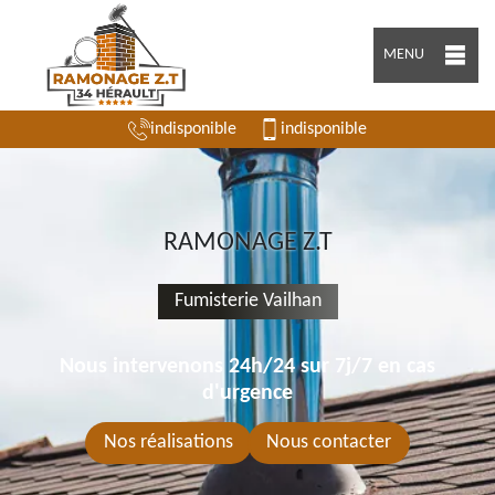
MENU
indisponible
indisponible
RAMONAGE Z.T
Fumisterie Vailhan
Nous intervenons 24h/24 sur 7j/7 en cas
d'urgence
Nos réalisations
Nous contacter