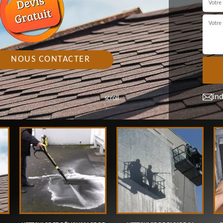
NOUS CONTACTER
in
scroll