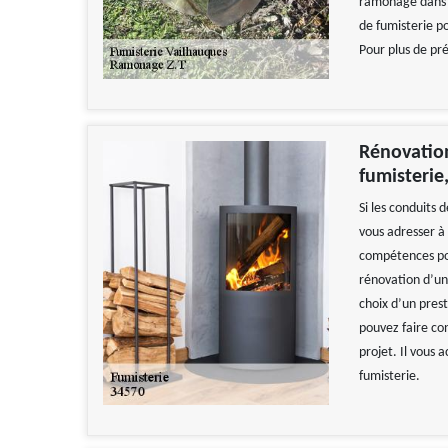
ramonage dans le
de fumisterie po
Pour plus de pré
Rénovation
fumisterie
Si les conduits
vous adresser à
compétences pou
rénovation d’un
choix d’un prest
pouvez faire con
projet. Il vous 
fumisterie.