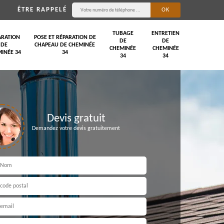
ÊTRE RAPPELÉ
TUBAGE
ENTRETIEN
ARATION
POSE ET RÉPARATION DE
DE
DE
DE
CHAPEAU DE CHEMINÉE
CHEMINÉE
CHEMINÉE
INÉE 34
34
34
34
Devis gratuit
Demandez votre devis gratuitement