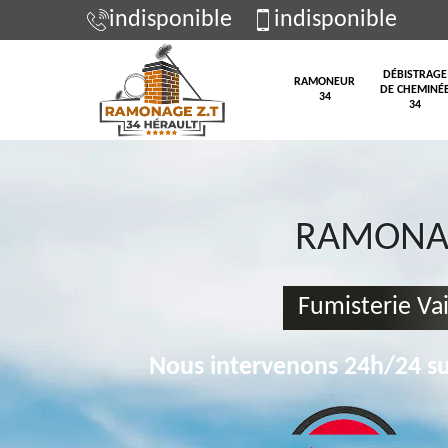
indisponible
indisponible
DÉBISTRAGE
RAMONEUR
DE CHEMINÉ
34
34
RAMONAG
Fumisterie Va
Nous intervenons 24h/24 su