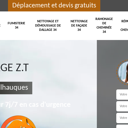
Déplacement et devis gratuits
RAMONAGE
NETTOYAGE ET
NETTOYAGE
RÉP
FUMISTERIE
DE
E
DÉMOUSSAGE DE
DE FAÇADE
34
CHEMINÉE
DALLAGE 34
34
CHEM
34
E Z.T
ilhauques
r 7j/7 en cas d'urgence