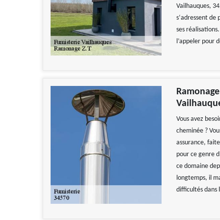
Vailhauques, 34
s‘adressent de 
ses réalisations.
l’appeler pour 
Ramonage Z
Vailhauqu
Vous avez besoin
cheminée ? Vous
assurance, fait
pour ce genre d
ce domaine depui
longtemps, il ma
difficultés dans