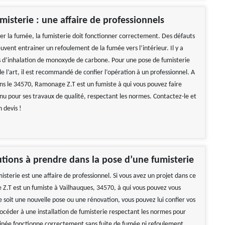
misterie : une affaire de professionnels
er la fumée, la fumisterie doit fonctionner correctement. Des défauts
euvent entrainer un refoulement de la fumée vers l’intérieur. Il y a
s d’inhalation de monoxyde de carbone. Pour une pose de fumisterie
de l’art, il est recommandé de confier l’opération à un professionnel. A
ns le 34570, Ramonage Z.T est un fumiste à qui vous pouvez faire
nnu pour ses travaux de qualité, respectant les normes. Contactez-le et
 devis !
tions à prendre dans la pose d’une fumisterie
sterie est une affaire de professionnel. Si vous avez un projet dans ce
Z.T est un fumiste à Vailhauques, 34570, à qui vous pouvez vous
 soit une nouvelle pose ou une rénovation, vous pouvez lui confier vos
rocéder à une installation de fumisterie respectant les normes pour
née fonctionne correctement sans fuite de fumée ni refoulement.