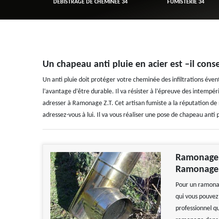
R 34
DÉBISTRAGE DE CHEMINÉE 34
FUMISTERIE 34
Un chapeau anti pluie en acier est –il conse
Un anti pluie doit protéger votre cheminée des infiltrations éventu
l’avantage d’être durable. Il va résister à l’épreuve des intempér
adresser à Ramonage Z.T. Cet artisan fumiste a la réputation de r
adressez-vous à lui. Il va vous réaliser une pose de chapeau anti p
Ramonage d
Ramonage 
Pour un ramonag
qui vous pouvez
professionnel qu