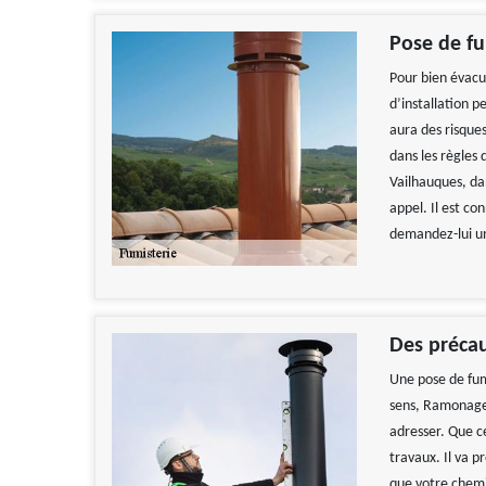
Pose de fu
Pour bien évacu
d’installation p
aura des risque
dans les règles 
Vailhauques, da
appel. Il est co
demandez-lui un
Des précau
Une pose de fumi
sens, Ramonage 
adresser. Que ce
travaux. Il va p
que votre chemi