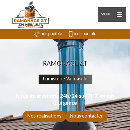
MENU
indisponible
indisponible
RAMONAGE Z.T
Fumisterie Valmascle
Nous intervenons 24h/24 sur 7j/7 en cas
d'urgence
Nos réalisations
Nous contacter