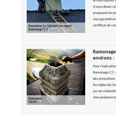
erreurs durant 
si vous devez r
proposons les p
vous garantiron
certificat de r
Ramonage d
environs :
Pour l’exécution
Ramonage Z.T. C
des prestations
les règles de l’
sur ses réalisat
vous prépareront