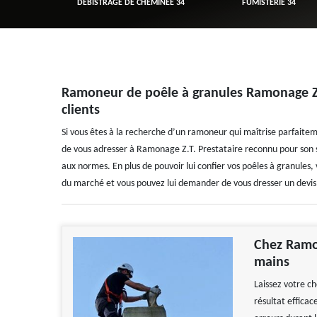
R 34
DÉBISTRAGE DE CHEMINÉE 34
FUMISTERIE 34
Ramoneur de poêle à granules Ramonage Z.T
clients
Si vous êtes à la recherche d’un ramoneur qui maîtrise parfaiteme
de vous adresser à Ramonage Z.T. Prestataire reconnu pour son 
aux normes. En plus de pouvoir lui confier vos poêles à granules, 
du marché et vous pouvez lui demander de vous dresser un devis
Chez Ramo
mains
Laissez votre c
résultat efficac