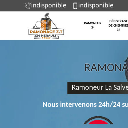
indisponible
indisponible
DÉBISTRAGE
RAMONEUR
DE CHEMINÉ
34
34
RAMONAG
Ramoneur La Salve
Nous intervenons 24h/24 su