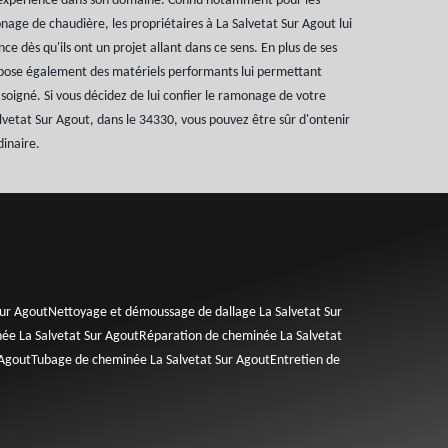
'expérience dans son domaine. Connu notamment pour les
age de chaudière, les propriétaires à La Salvetat Sur Agout lui
ce dès qu'ils ont un projet allant dans ce sens. En plus de ses
spose également des matériels performants lui permettant
 soigné. Si vous décidez de lui confier le ramonage de votre
lvetat Sur Agout, dans le 34330, vous pouvez être sûr d'ontenir
dinaire.
Sur Agout
Nettoyage et démoussage de dallage La Salvetat Sur
e La Salvetat Sur Agout
Réparation de cheminée La Salvetat
 Agout
Tubage de cheminée La Salvetat Sur Agout
Entretien de