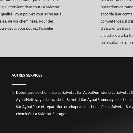
tataire qui prouve que cela n’est pas
plusieurs années d
 qui intervient dans tout La Salvetat
opérations de ramon
 qualité. Vous pouvez vous adresser à
accorde leur confian
êles, de vos cheminées. Pour des
compétences, il di
votre devis, vous pouvez l’appeler
d'assurer un travail
chaudière à à La Sa
un résultat extraor
AUTRES SERVICES
Débistrage de cheminée La Salvetat Sur Agout
Fumisterie La Salvetat 
Agout
Nettoyage de façade La Salvetat Sur Agout
Ramonage de cheminé
Sur Agout
Pose et réparation de chapeau de cheminée La Salvetat Sur
cheminée La Salvetat Sur Agout