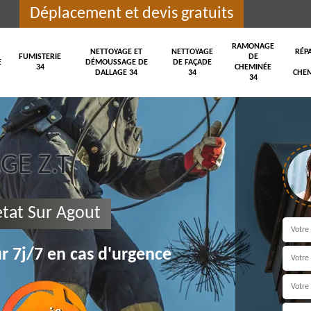
Déplacement et devis gratuits
RAMONAGE
NETTOYAGE ET
NETTOYAGE
RÉP
FUMISTERIE
DE
E
DÉMOUSSAGE DE
DE FAÇADE
34
CHEMINÉE
DALLAGE 34
34
CHEM
34
E Z.T
tat Sur Agout
r 7j/7 en cas d'urgence