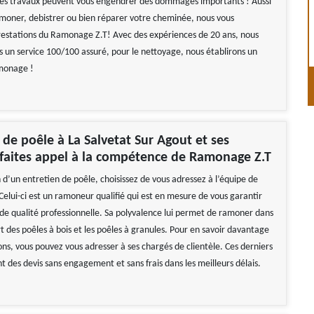
les travaux peuvent vous engendrer des dommages importants ! Aussi
amoner, debistrer ou bien réparer votre cheminée, nous vous
restations du Ramonage Z.T! Avec des expériences de 20 ans, nous
s un service 100/100 assuré, pour le nettoyage, nous établirons un
amonage !
e poêle à La Salvetat Sur Agout et ses
 faites appel à la compétence de Ramonage Z.T
 d’un entretien de poêle, choisissez de vous adressez à l’équipe de
elui-ci est un ramoneur qualifié qui est en mesure de vous garantir
 de qualité professionnelle. Sa polyvalence lui permet de ramoner dans
art des poêles à bois et les poêles à granules. Pour en savoir davantage
ions, vous pouvez vous adresser à ses chargés de clientèle. Ces derniers
 des devis sans engagement et sans frais dans les meilleurs délais.