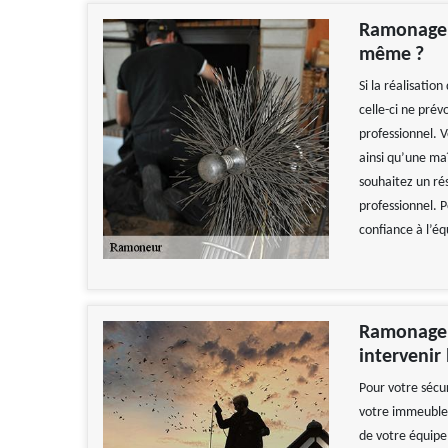
Ramonage d
même ?
Si la réalisatio
celle-ci ne prév
professionnel. 
ainsi qu’une maî
souhaitez un ré
professionnel. P
confiance à l’é
Ramonage d
interveni
Pour votre sécur
votre immeuble,
de votre équipe