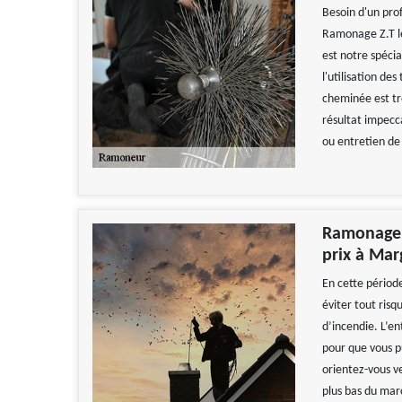
Besoin d'un pro
Ramonage Z.T l
est notre spécia
l'utilisation de
cheminée est tr
résultat impecc
ou entretien de
Ramonage Z
prix à Ma
En cette période
éviter tout ris
d’incendie. L’e
pour que vous pu
orientez-vous v
plus bas du mar