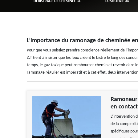
R 34
DÉBISTRAGE DE CHEMINÉE 34
FUMISTERIE 34
L’importance du ramonage de cheminée e
Pour que vous puissiez prendre conscience réellement de l’im
Z.T tient à insister que les feux créent le bistre le long des con
temps, le gaz toxique peut rembourser chemin et revenir dans les 
ramonage régulier est impératif et à cet effet, deux interventions
Ramoneur 
en contact
L’intervention
de la complexité
spécifiques pour