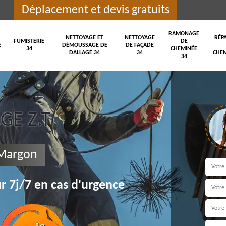
Déplacement et devis gratuits
RAMONAGE
NETTOYAGE ET
NETTOYAGE
RÉP
FUMISTERIE
DE
E
DÉMOUSSAGE DE
DE FAÇADE
34
CHEMINÉE
DALLAGE 34
34
CHEM
34
E Z.T
Margon
r 7j/7 en cas d'urgence