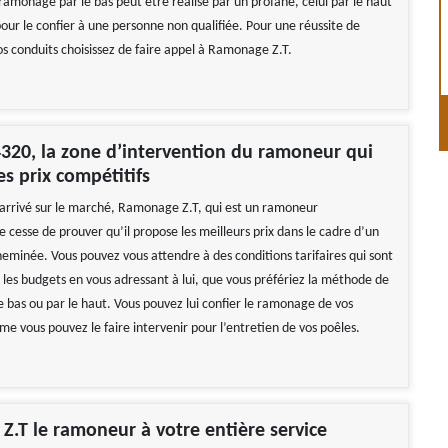
ramonage par le bas peut être réalisé par un profane, celui par le haut
our le confier à une personne non qualifiée. Pour une réussite de
os conduits choisissez de faire appel à Ramonage Z.T.
20, la zone d’intervention du ramoneur qui
s prix compétitifs
t arrivé sur le marché, Ramonage Z.T, qui est un ramoneur
e cesse de prouver qu’il propose les meilleurs prix dans le cadre d’un
minée. Vous pouvez vous attendre à des conditions tarifaires qui sont
 les budgets en vous adressant à lui, que vous préfériez la méthode de
 bas ou par le haut. Vous pouvez lui confier le ramonage de vos
e vous pouvez le faire intervenir pour l’entretien de vos poêles.
.T le ramoneur à votre entière service