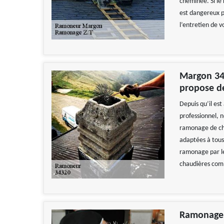
cheminée. Si le 
est dangereux p
l’entretien de v
Margon 343
propose de
Depuis qu’il es
professionnel, n
ramonage de che
adaptées à tous
ramonage par le
chaudières comm
Ramonage Z