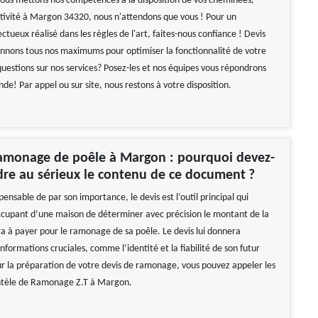
nous mettons nos compétences à la disposition de vos cheminées,
ivité à Margon 34320, nous n'attendons que vous ! Pour un
ueux réalisé dans les règles de l'art, faites-nous confiance ! Devis
onnons tous nos maximums pour optimiser la fonctionnalité de votre
uestions sur nos services? Posez-les et nos équipes vous répondrons
e! Par appel ou sur site, nous restons à votre disposition.
ramonage de poêle à Margon : pourquoi devez-
re au sérieux le contenu de ce document ?
nsable de par son importance, le devis est l’outil principal qui
ccupant d’une maison de déterminer avec précision le montant de la
ra à payer pour le ramonage de sa poêle. Le devis lui donnera
formations cruciales, comme l’identité et la fiabilité de son futur
ur la préparation de votre devis de ramonage, vous pouvez appeler les
entèle de Ramonage Z.T à Margon.