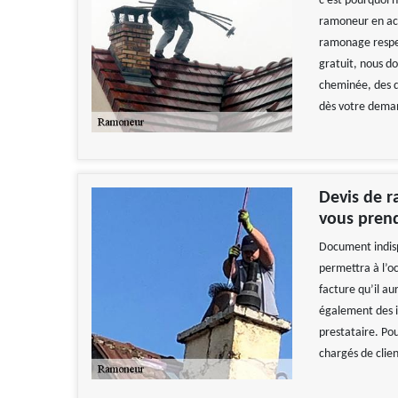
c'est pourquoi 
ramoneur en act
ramonage respect
gratuit, nous d
cheminée, des q
dès votre demand
Devis de 
vous prend
Document indispe
permettra à l’o
facture qu’il au
également des in
prestataire. Po
chargés de cli