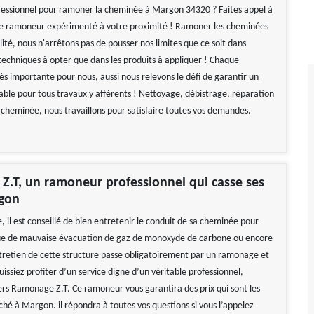
fessionnel pour ramoner la cheminée à Margon 34320 ? Faites appel à
e ramoneur expérimenté à votre proximité ! Ramoner les cheminées
lité, nous n'arrêtons pas de pousser nos limites que ce soit dans
s techniques à opter que dans les produits à appliquer ! Chaque
ès importante pour nous, aussi nous relevons le défi de garantir un
able pour tous travaux y afférents ! Nettoyage, débistrage, réparation
 cheminée, nous travaillons pour satisfaire toutes vos demandes.
.T, un ramoneur professionnel qui casse ses
rgon
, il est conseillé de bien entretenir le conduit de sa cheminée pour
que de mauvaise évacuation de gaz de monoxyde de carbone ou encore
ntretien de cette structure passe obligatoirement par un ramonage et
issiez profiter d’un service digne d’un véritable professionnel,
ers Ramonage Z.T. Ce ramoneur vous garantira des prix qui sont les
ché à Margon. il répondra à toutes vos questions si vous l’appelez