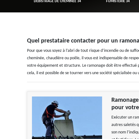
R 34
DÉBISTRAGE DE CHEMINÉE 34
FUMISTERIE 34
Quel prestataire contacter pour un ramon
Pour que vous soyez à l’abri de tout risque d’incendie ou de suf
cheminée, chaudière ou poêle, il vous est indispensable de resp
votre équipement et structure. Le ramonage doit être effectué pa
cela, il est possible de se tourner vers une société spécialisée o
Ramonage 
pour votre
Exécuter un ram
autres saletés 
son nom l’indiqu