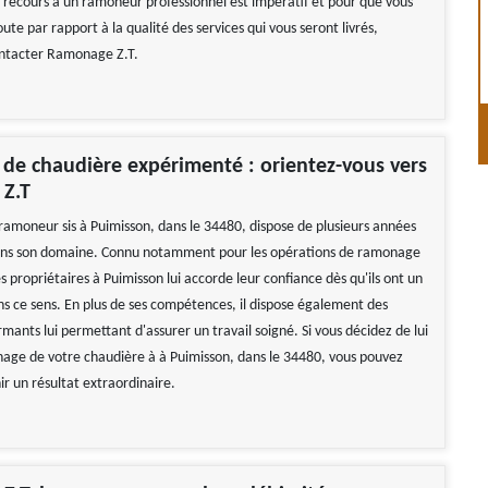
Le recours à un ramoneur professionnel est impératif et pour que vous
ute par rapport à la qualité des services qui vous seront livrés,
ontacter Ramonage Z.T.
de chaudière expérimenté : orientez-vous vers
Z.T
amoneur sis à Puimisson, dans le 34480, dispose de plusieurs années
ans son domaine. Connu notamment pour les opérations de ramonage
s propriétaires à Puimisson lui accorde leur confiance dès qu'ils ont un
ns ce sens. En plus de ses compétences, il dispose également des
mants lui permettant d'assurer un travail soigné. Si vous décidez de lui
nage de votre chaudière à à Puimisson, dans le 34480, vous pouvez
ir un résultat extraordinaire.