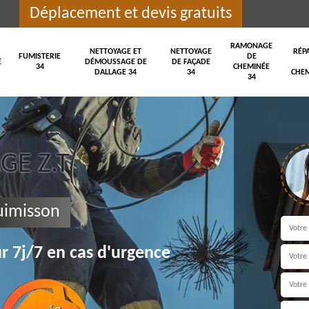
Déplacement et devis gratuits
RAMONAGE
NETTOYAGE ET
NETTOYAGE
RÉP
FUMISTERIE
DE
E
DÉMOUSSAGE DE
DE FAÇADE
34
CHEMINÉE
DALLAGE 34
34
CHEM
34
E Z.T
imisson
r 7j/7 en cas d'urgence