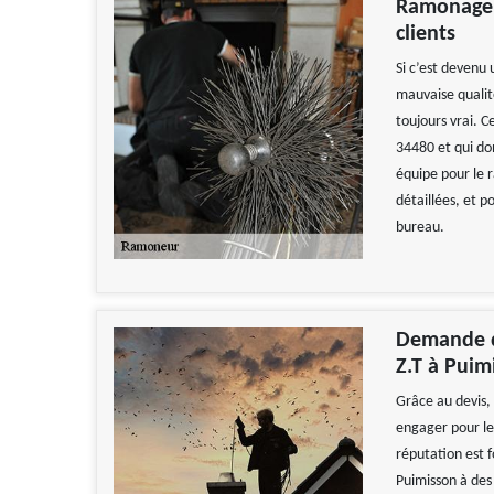
Ramonage Z
clients
Si c’est devenu 
mauvaise qualit
toujours vrai. C
34480 et qui do
équipe pour le 
détaillées, et p
bureau.
Demande d
Z.T à Puim
Grâce au devis, 
engager pour le
réputation est 
Puimisson à des