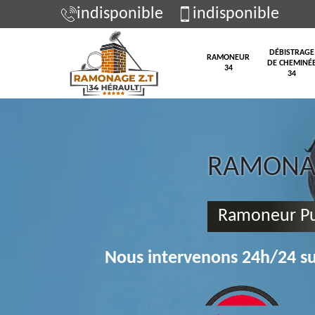
indisponible
indisponible
DÉBISTRAGE
RAMONEUR
DE CHEMINÉ
34
34
RAMONAG
Ramoneur Pu
Nous intervenons 24h/24 su