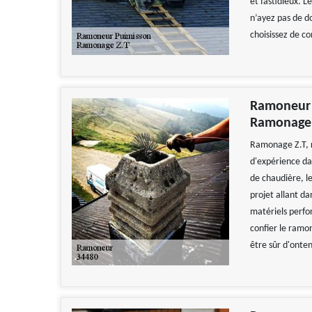
et fastidieux. 
n’ayez pas de do
choisissez de c
Ramoneur 
Ramonage 
Ramonage Z.T, r
d'expérience d
de chaudière, le
projet allant da
matériels perfor
confier le ramo
être sûr d'onten