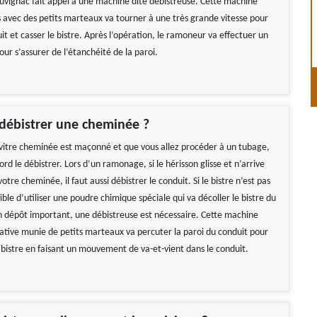
vignac fait appel à une machine dite débistreuse. Cette machine
 avec des petits marteaux va tourner à une très grande vitesse pour
it et casser le bistre. Après l’opération, le ramoneur va effectuer un
ur s’assurer de l’étanchéité de la paroi.
ébistrer une cheminée ?
e vitre cheminée est maçonné et que vous allez procéder à un tubage,
rd le débistrer. Lors d’un ramonage, si le hérisson glisse et n’arrive
otre cheminée, il faut aussi débistrer le conduit. Si le bistre n’est pas
ssible d’utiliser une poudre chimique spéciale qui va décoller le bistre du
n dépôt important, une débistreuse est nécessaire. Cette machine
tative munie de petits marteaux va percuter la paroi du conduit pour
e bistre en faisant un mouvement de va-et-vient dans le conduit.