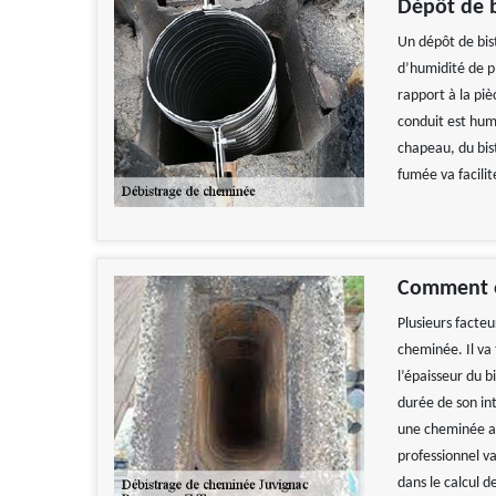
Dépôt de b
Un dépôt de bist
d’humidité de p
rapport à la piè
conduit est humi
chapeau, du bist
fumée va facilit
Comment es
Plusieurs facte
cheminée. Il va 
l’épaisseur du b
durée de son in
une cheminée av
professionnel v
dans le calcul d