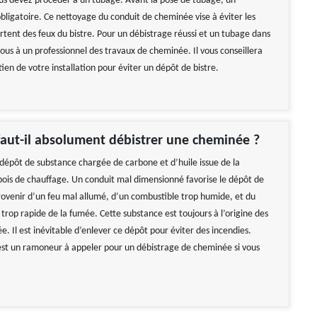
s devez procéder à un tubage. Avant la pose de tubage, un
bligatoire. Ce nettoyage du conduit de cheminée vise à éviter les
rtent des feux du bistre. Pour un débistrage réussi et un tubage dans
-vous à un professionnel des travaux de cheminée. Il vous conseillera
etien de votre installation pour éviter un dépôt de bistre.
aut-il absolument débistrer une cheminée ?
 dépôt de substance chargée de carbone et d’huile issue de la
ois de chauffage. Un conduit mal dimensionné favorise le dépôt de
provenir d’un feu mal allumé, d’un combustible trop humide, et du
trop rapide de la fumée. Cette substance est toujours à l’origine des
. Il est inévitable d’enlever ce dépôt pour éviter des incendies.
t un ramoneur à appeler pour un débistrage de cheminée si vous