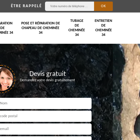
ÊTRE RAPPELÉ
TUBAGE
ENTRETIEN
ARATION
POSE ET RÉPARATION DE
DE
DE
DE
CHAPEAU DE CHEMINÉE
CHEMINÉE
CHEMINÉE
INÉE 34
34
34
34
Devis gratuit
Demandez votre devis gratuitement