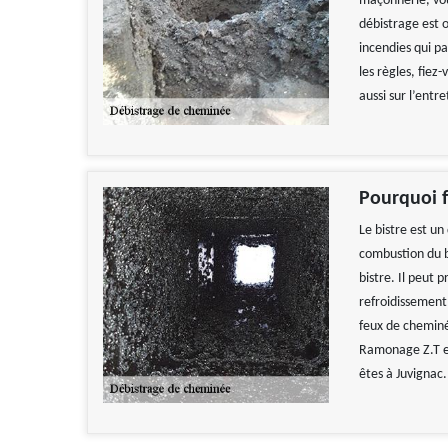
maçonnerie, vou
débistrage est o
incendies qui pa
les règles, fiez
aussi sur l’entr
Pourquoi f
Le bistre est un
combustion du b
bistre. Il peut 
refroidissement 
feux de cheminée
Ramonage Z.T es
êtes à Juvignac.