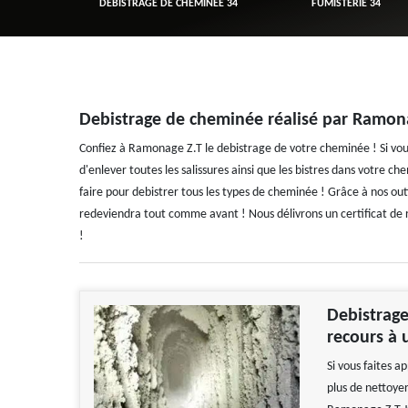
R 34
DÉBISTRAGE DE CHEMINÉE 34
FUMISTERIE 34
Debistrage de cheminée réalisé par Ramon
Confiez à Ramonage Z.T le debistrage de votre cheminée ! Si v
d'enlever toutes les salissures ainsi que les bistres dans votr
faire pour debistrer tous les types de cheminée ! Grâce à nos out
redeviendra tout comme avant ! Nous délivrons un certificat de r
!
Debistrage
recours à 
Si vous faites a
plus de nettoye