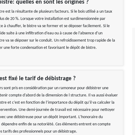
istre: quelles en sont les origines ?
re est la résultante de plusieurs facteurs. Si le bois utilisé a un taux
lus de 20 %. Lorsque votre installation est surdimensionnée par
ce à chauffer, le bistre va se former et se déposer facilement. Si le
de suite à une infiltration d’eau ou à cause de l’absence d’un
re va se déposer sur le conduit. Un refroidissement trop rapide de la
er une forte condensation et favorisant le dépôt de bistre.
t fixé le tarif de débistrage ?
urs sont pris en considération par un ramoneur pour débistrer une
tenir compte d’abord de la dimension de l structure. Il va aussi évaluer
istre et c’est en fonction de l‘importance du dépôt qu’il va calculer la
tervention. Une demi-journée de travail est nécessaire pour nettoyer
ec une débistreuse pour un dépôt important. L’honoraire du
a dépendre enfin de sa notoriété. Ces éléments entrent en compte
es tarifs des professionnels pour un débistrage.