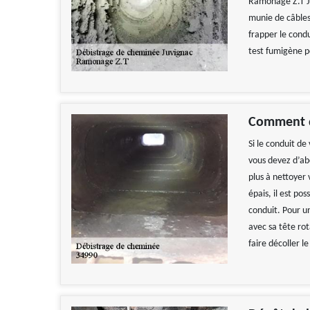
Ramonage Z.T Ju
munie de câbles
frapper le condu
test fumigène po
Comment d
Si le conduit d
vous devez d’abo
plus à nettoyer v
épais, il est po
conduit. Pour u
avec sa tête ro
faire décoller l