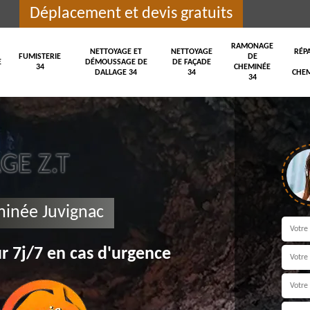
Déplacement et devis gratuits
RAMONAGE
NETTOYAGE ET
NETTOYAGE
RÉP
FUMISTERIE
DE
E
DÉMOUSSAGE DE
DE FAÇADE
34
CHEMINÉE
DALLAGE 34
34
CHEM
34
E Z.T
minée Juvignac
r 7j/7 en cas d'urgence