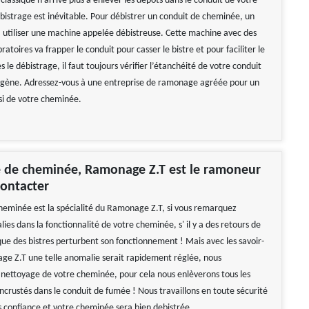
lassique n’arrive plus à enlever les dépôts dans le conduit de votre
bistrage est inévitable. Pour débistrer un conduit de cheminée, un
a utiliser une machine appelée débistreuse. Cette machine avec des
toires va frapper le conduit pour casser le bistre et pour faciliter le
 le débistrage, il faut toujours vérifier l’étanchéité de votre conduit
igène. Adressez-vous à une entreprise de ramonage agréée pour un
si de votre cheminée.
e de cheminée, Ramonage Z.T est le ramoneur
contacter
heminée est la spécialité du Ramonage Z.T, si vous remarquez
es dans la fonctionnalité de votre cheminée, s' il y a des retours de
ue des bistres perturbent son fonctionnement ! Mais avec les savoir-
ge Z.T une telle anomalie serait rapidement réglée, nous
nettoyage de votre cheminée, pour cela nous enlèverons tous les
 incrustés dans le conduit de fumée ! Nous travaillons en toute sécurité
us confiance et votre cheminée sera bien debistrée.