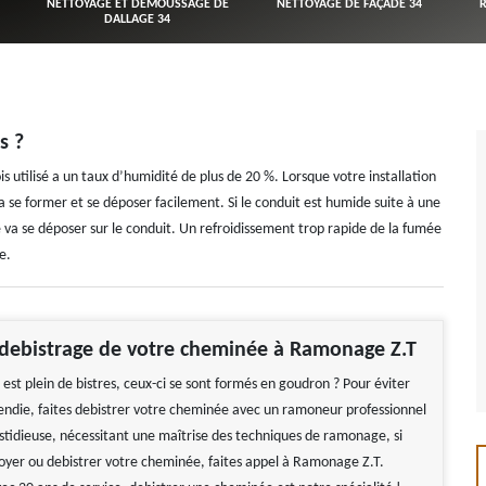
NETTOYAGE ET DÉMOUSSAGE DE
NETTOYAGE DE FAÇADE 34
DALLAGE 34
s ?
ois utilisé a un taux d’humidité de plus de 20 %. Lorsque votre installation
va se former et se déposer facilement. Si le conduit est humide suite à une
e va se déposer sur le conduit. Un refroidissement trop rapide de la fumée
e.
 debistrage de votre cheminée à Ramonage Z.T
st plein de bistres, ceux-ci se sont formés en goudron ? Pour éviter
ncendie, faites debistrer votre cheminée avec un ramoneur professionnel
astidieuse, nécessitant une maîtrise des techniques de ramonage, si
oyer ou debistrer votre cheminée, faites appel à Ramonage Z.T.