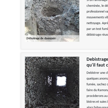
Si un ramonage c
cheminée, le dé
professionnel v
mouvements vibra
nettoyage. Après
par un test fum
débistrage réus
Debistrag
qu'il faut 
Debistrer une c
quelques anomali
fumée, sachez q
faire du Ramona
procéderons au 
bistres et suies
alors faites-no