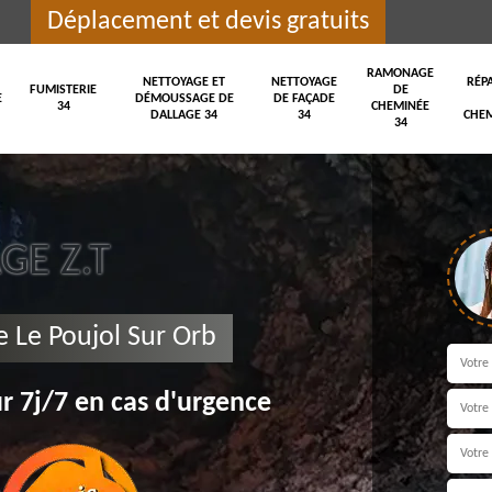
Déplacement et devis gratuits
RAMONAGE
NETTOYAGE ET
NETTOYAGE
RÉP
FUMISTERIE
DE
E
DÉMOUSSAGE DE
DE FAÇADE
34
CHEMINÉE
DALLAGE 34
34
CHEM
34
E Z.T
 Le Poujol Sur Orb
r 7j/7 en cas d'urgence