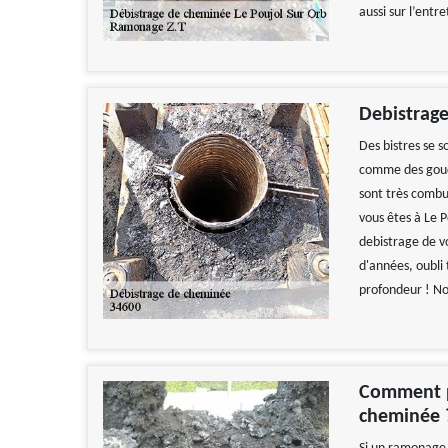
aussi sur l’entr
Debistrag
Des bistres se 
comme des goudro
sont très combu
vous êtes à Le P
debistrage de 
d'années, oubli 
profondeur ! No
Comment p
cheminée 