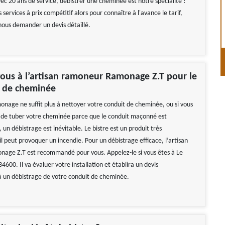
ec 20 ans de service, debistrer une cheminée est notre spécialité !
 services à prix compétitif alors pour connaître à l'avance le tarif,
 nous demander un devis détaillé.
ous à l’artisan ramoneur Ramonage Z.T pour le
e de cheminée
monage ne suffit plus à nettoyer votre conduit de cheminée, ou si vous
n de tuber votre cheminée parce que le conduit maçonné est
un débistrage est inévitable. Le bistre est un produit très
l peut provoquer un incendie. Pour un débistrage efficace, l’artisan
age Z.T est recommandé pour vous. Appelez-le si vous êtes à Le
34600. Il va évaluer votre installation et établira un devis
 un débistrage de votre conduit de cheminée.