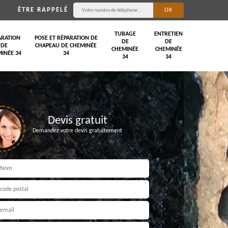
ÊTRE RAPPELÉ
TUBAGE
ENTRETIEN
ARATION
POSE ET RÉPARATION DE
DE
DE
DE
CHAPEAU DE CHEMINÉE
CHEMINÉE
CHEMINÉE
INÉE 34
34
34
34
Devis gratuit
Demandez votre devis gratuitement