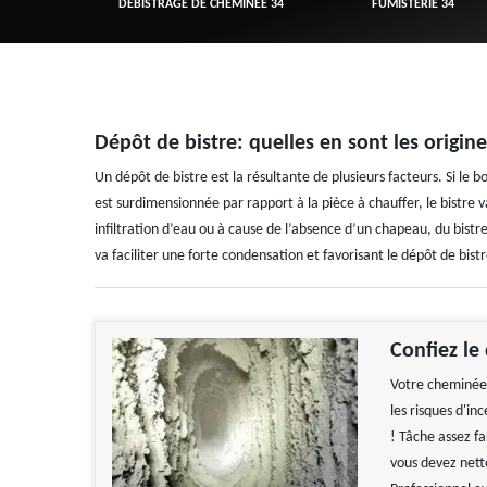
R 34
DÉBISTRAGE DE CHEMINÉE 34
FUMISTERIE 34
Dépôt de bistre: quelles en sont les origine
Un dépôt de bistre est la résultante de plusieurs facteurs. Si le b
est surdimensionnée par rapport à la pièce à chauffer, le bistre 
infiltration d’eau ou à cause de l’absence d’un chapeau, du bistr
va faciliter une forte condensation et favorisant le dépôt de bistr
Confiez le
Votre cheminée e
les risques d'i
! Tâche assez f
vous devez nett