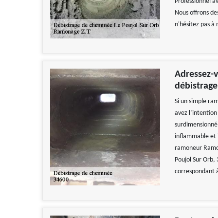
Professionnel av
Nous offrons des
n'hésitez pas à
Adressez-v
débistrag
Si un simple ra
avez l’intentio
surdimensionné, 
inflammable et i
ramoneur Ramon
Poujol Sur Orb, 
correspondant à