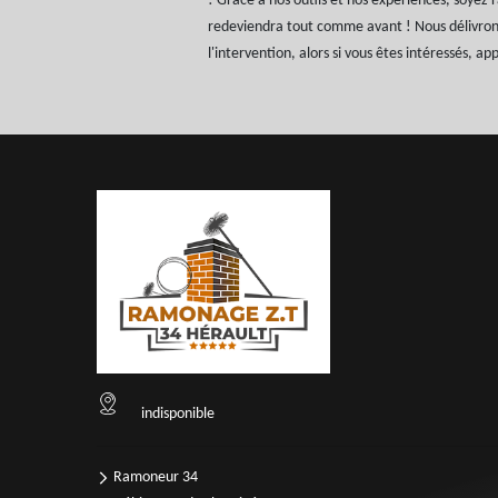
! Grâce à nos outils et nos expériences, soyez 
redeviendra tout comme avant ! Nous délivron
l'intervention, alors si vous êtes intéressés, ap
indisponible
Ramoneur 34