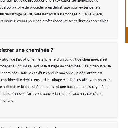
rieur qui risque de provoquer une intoxication au monoxyde de
st-il obligatoire de procéder à un débistrage pour éviter de tels
 un débistrage réussi, adressez-vous à Ramonage Z.T, à Le Puech,
ramoneur connu pour son professionnel et ses tarifs très accessibles.
istrer une cheminée ?
ation de l’isolation et l’étanchéité d’un conduit de cheminée, il est
rocéder à un tubage. Avant le tubage de cheminée, il faut débistrer le
e cheminée. Dans le cas d’un conduit maçonné, le débistrage est
 machine dite débistreuse. Si le tubage est déjà installé, vous pourrez
é à débistrer la cheminée en utilisant une buche de débistrage. Pour
ns les règles de l’art, vous pouvez faire appel aux services d’une
ramonage.