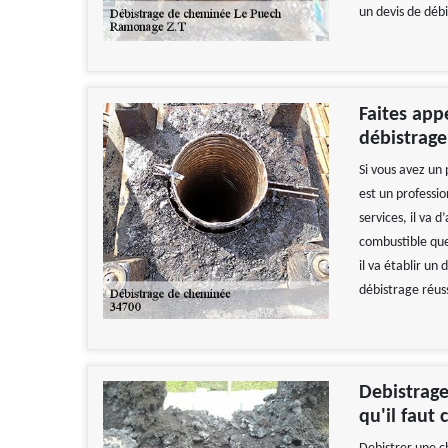
un devis de déb
Faites app
débistrag
Si vous avez un
est un professio
services, il va 
combustible que
il va établir un
débistrage réus
Debistrag
qu'il faut 