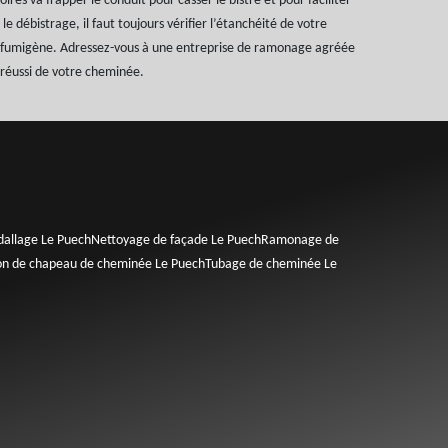
res va frapper le conduit pour casser le bistre et pour faciliter
le débistrage, il faut toujours vérifier l’étanchéité de votre
t fumigène. Adressez-vous à une entreprise de ramonage agréée
 réussi de votre cheminée.
allage Le Puech
Nettoyage de façade Le Puech
Ramonage de
ion de chapeau de cheminée Le Puech
Tubage de cheminée Le