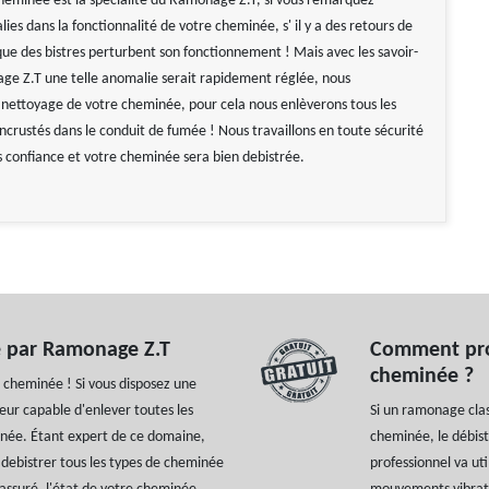
heminée est la spécialité du Ramonage Z.T, si vous remarquez
es dans la fonctionnalité de votre cheminée, s' il y a des retours de
ue des bistres perturbent son fonctionnement ! Mais avec les savoir-
ge Z.T une telle anomalie serait rapidement réglée, nous
nettoyage de votre cheminée, pour cela nous enlèverons tous les
 incrustés dans le conduit de fumée ! Nous travaillons en toute sécurité
us confiance et votre cheminée sera bien debistrée.
é par Ramonage Z.T
Comment proc
cheminée ?
 cheminée ! Si vous disposez une
ur capable d'enlever toutes les
Si un ramonage clas
minée. Étant expert de ce domaine,
cheminée, le débist
debistrer tous les types de cheminée
professionnel va ut