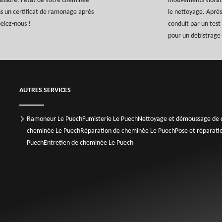
rassuré, l'état de votre cheminée
mouvements vibratoi
s un certificat de ramonage après
le nettoyage. Après 
pelez-nous !
conduit par un tes
pour un débistrage
AUTRES SERVICES
Ramoneur Le Puech
Fumisterie Le Puech
Nettoyage et démoussage de d
cheminée Le Puech
Réparation de cheminée Le Puech
Pose et réparat
Puech
Entretien de cheminée Le Puech