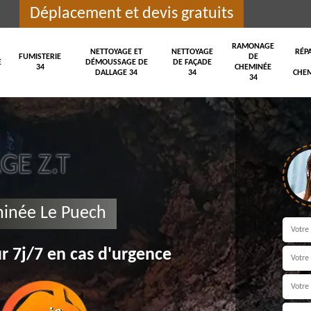
Déplacement et devis gratuits
RAMONAGE
NETTOYAGE ET
NETTOYAGE
RÉP
FUMISTERIE
DE
E
DÉMOUSSAGE DE
DE FAÇADE
34
CHEMINÉE
DALLAGE 34
34
CHEM
34
E Z.T
minée Le Puech
r 7j/7 en cas d'urgence