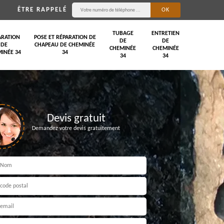
ÊTRE RAPPELÉ
TUBAGE
ENTRETIEN
ARATION
POSE ET RÉPARATION DE
DE
DE
DE
CHAPEAU DE CHEMINÉE
CHEMINÉE
CHEMINÉE
INÉE 34
34
34
34
Devis gratuit
Demandez votre devis gratuitement