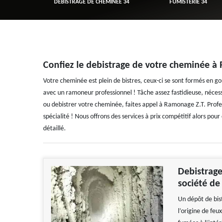
R 34
DÉBISTRAGE DE CHEMINÉE 34
FUMISTERIE 34
Confiez le debistrage de votre cheminée à
Votre cheminée est plein de bistres, ceux-ci se sont formés en go
avec un ramoneur professionnel ! Tâche assez fastidieuse, néces
ou debistrer votre cheminée, faites appel à Ramonage Z.T. Profe
spécialité ! Nous offrons des services à prix compétitif alors pou
détaillé.
Debistrage
société de
Un dépôt de bis
l’origine de fe