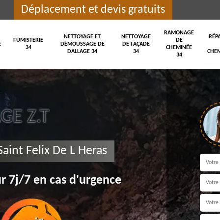
Déplacement et devis gratuits
RAMONAGE
NETTOYAGE ET
NETTOYAGE
RÉP
FUMISTERIE
DE
E
DÉMOUSSAGE DE
DE FAÇADE
34
CHEMINÉE
DALLAGE 34
34
CHEM
34
E Z.T
aint Felix De L Heras
r 7j/7 en cas d'urgence