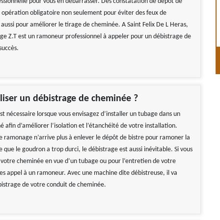
essionnelle pour vous en débarrasser. Dès constatation de dépôt de
e opération obligatoire non seulement pour éviter des feux de
aussi pour améliorer le tirage de cheminée. A Saint Felix De L Heras,
 Z.T est un ramoneur professionnel à appeler pour un débistrage de
succès.
iser un débistrage de cheminée ?
st nécessaire lorsque vous envisagez d’installer un tubage dans un
afin d’améliorer l’isolation et l’étanchéité de votre installation.
e ramonage n’arrive plus à enlever le dépôt de bistre pour ramoner la
que le goudron a trop durci, le débistrage est aussi inévitable. Si vous
 votre cheminée en vue d’un tubage ou pour l’entretien de votre
ites appel à un ramoneur. Avec une machine dite débistreuse, il va
istrage de votre conduit de cheminée.