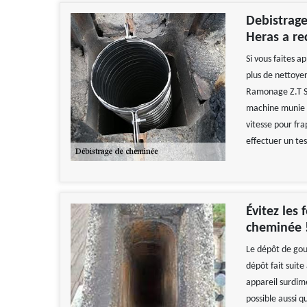
Debistrage
Heras a re
Si vous faites a
plus de nettoye
Ramonage Z.T Sa
machine munie d
vitesse pour fra
effectuer un tes
Évitez les
cheminée 
Le dépôt de goud
dépôt fait suite 
appareil surdime
possible aussi q