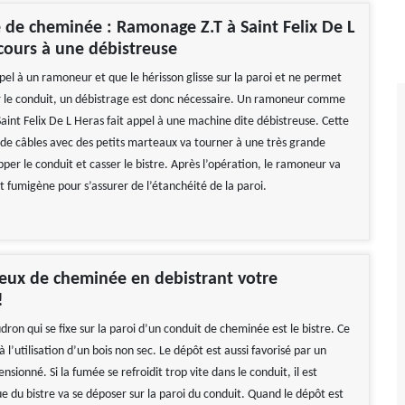
 de cheminée : Ramonage Z.T à Saint Felix De L
cours à une débistreuse
ppel à un ramoneur et que le hérisson glisse sur la paroi et ne permet
r le conduit, un débistrage est donc nécessaire. Un ramoneur comme
int Felix De L Heras fait appel à une machine dite débistreuse. Cette
e câbles avec des petits marteaux va tourner à une très grande
pper le conduit et casser le bistre. Après l’opération, le ramoneur va
t fumigène pour s’assurer de l’étanchéité de la paroi.
 feux de cheminée en debistrant votre
!
ron qui se fixe sur la paroi d’un conduit de cheminée est le bistre. Ce
à l’utilisation d’un bois non sec. Le dépôt est aussi favorisé par un
nsionné. Si la fumée se refroidit trop vite dans le conduit, il est
ue du bistre va se déposer sur la paroi du conduit. Quand le dépôt est