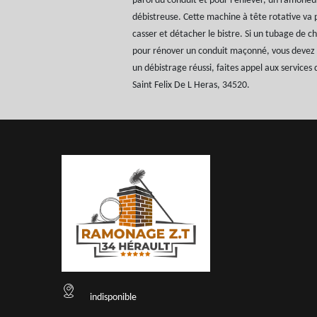
paroi du conduit et pour l’enlever, un ramoneu
débistreuse. Cette machine à tête rotative va 
casser et détacher le bistre. Si un tubage de c
pour rénover un conduit maçonné, vous devez 
un débistrage réussi, faites appel aux servic
Saint Felix De L Heras, 34520.
indisponible