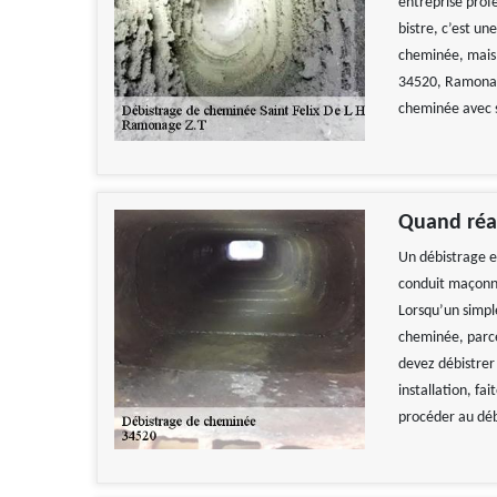
entreprise prof
bistre, c’est un
cheminée, mais 
34520, Ramonage
cheminée avec 
Quand réal
Un débistrage e
conduit maçonné 
Lorsqu’un simpl
cheminée, parce 
devez débistrer
installation, fa
procéder au déb