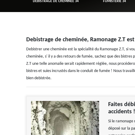
R 34
DÉBISTRAGE DE CHEMINÉE 34
FUMISTERIE 34
Debistrage de cheminée, Ramonage Z.T est 
Debistrer une cheminée est la spécialité du Ramonage Z.T, si vo
cheminée, s' il y a des retours de fumée, sachez que des bistre
Z.T une telle anomalie serait rapidement réglée, nous procédero
bistres et suies incrustés dans le conduit de fumée ! Nous travai
bien debistrée.
Faites déb
accidents 
Si le ramonage n
déposé sur la pa