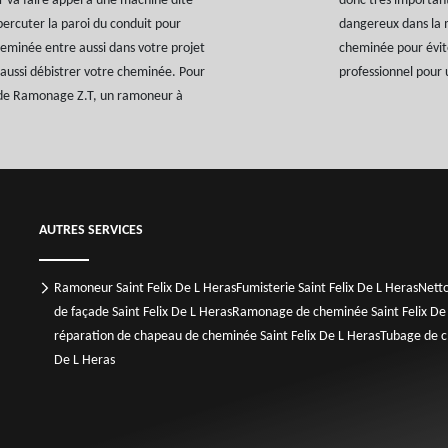
r va faire appel à une machine dite
donc très important
percuter la paroi du conduit pour
dangereux dans la m
heminée entre aussi dans votre projet
cheminée pour évite
aussi débistrer votre cheminée. Pour
professionnel pour 
es de Ramonage Z.T, un ramoneur à
AUTRES SERVICES
Ramoneur Saint Felix De L Heras
Fumisterie Saint Felix De L Heras
Netto
de façade Saint Felix De L Heras
Ramonage de cheminée Saint Felix De
réparation de chapeau de cheminée Saint Felix De L Heras
Tubage de c
De L Heras