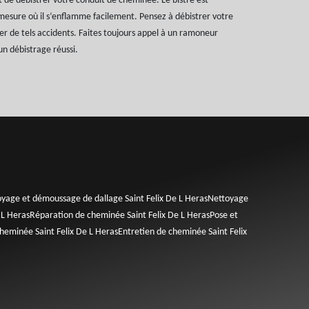
 de débistrer votre conduit de cheminée. Le bistre est
esure où il s‘enflamme facilement. Pensez à débistrer votre
r de tels accidents. Faites toujours appel à un ramoneur
un débistrage réussi.
yage et démoussage de dallage Saint Felix De L Heras
Nettoyage
 L Heras
Réparation de cheminée Saint Felix De L Heras
Pose et
heminée Saint Felix De L Heras
Entretien de cheminée Saint Felix