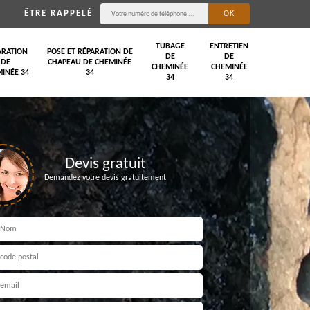
ÊTRE RAPPELÉ
TUBAGE
ENTRETIEN
ARATION
POSE ET RÉPARATION DE
DE
DE
DE
CHAPEAU DE CHEMINÉE
CHEMINÉE
CHEMINÉE
INÉE 34
34
34
34
Devis gratuit
Demandez votre devis gratuitement