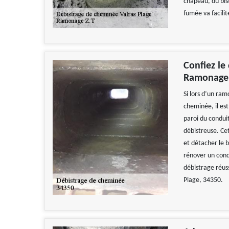
chapeau, du bist
fumée va facilit
Confiez le
Ramonage Z
Si lors d’un ram
cheminée, il est
paroi du condui
débistreuse. Ce
et détacher le 
rénover un cond
débistrage réus
Plage, 34350.