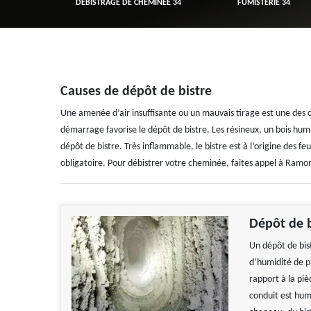
R 34
DÉBISTRAGE DE CHEMINÉE 34
FUMISTERIE 34
Causes de dépôt de bistre
Une amenée d’air insuffisante ou un mauvais tirage est une des 
démarrage favorise le dépôt de bistre. Les résineux, un bois humi
dépôt de bistre. Très inflammable, le bistre est à l’origine des f
obligatoire. Pour débistrer votre cheminée, faites appel à Ramo
Dépôt de b
Un dépôt de bist
d’humidité de p
rapport à la piè
conduit est humi