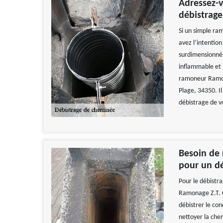
Adressez-v
débistrag
Si un simple ra
avez l’intentio
surdimensionné, 
inflammable et i
ramoneur Ramona
Plage, 34350. Il
débistrage de v
Besoin de
pour un d
Pour le débistr
Ramonage Z.T. C
débistrer le co
nettoyer la che