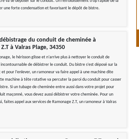
re va se déposer sur le conduit. Un refroidissement trop rapide de la
er une forte condensation et favorisant le dépôt de bistre.
 débistrage du conduit de cheminée à
.T à Valras Plage, 34350
onage, le hérisson glisse et n’arrive plus à nettoyer le conduit de
 incontournable de débistrer le conduit. Du bistre s’est déposé sur la
t et pour l’enlever, un ramoneur va faire appel à une machine dite
tte machine à tête rotative va percuter la paroi du conduit pour casser
bistre. Si un tubage de cheminée entre aussi dans votre projet pour
uit maçonné, vous devez aussi débistrer votre cheminée. Pour un
si, faites appel aux services de Ramonage Z.T, un ramoneur à Valras