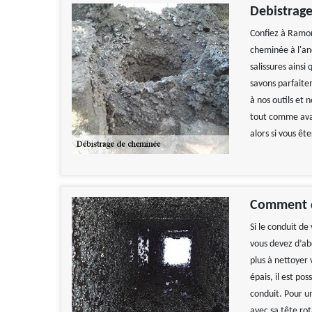
Debistrage
Confiez à Ramon
cheminée à l'an
salissures ainsi
savons parfaite
à nos outils et 
tout comme avan
alors si vous êt
Comment d
Si le conduit d
vous devez d’abo
plus à nettoyer v
épais, il est po
conduit. Pour u
avec sa tête ro