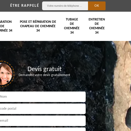
ÊTRE RAPPELÉ
TUBAGE
ENTRETIEN
ARATION
POSE ET RÉPARATION DE
DE
DE
DE
CHAPEAU DE CHEMINÉE
CHEMINÉE
CHEMINÉE
INÉE 34
34
34
34
Devis gratuit
Demandez votre devis gratuitement