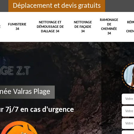
Déplacement et devis gratuits
RAMONAGE
NETTOYAGE ET
NETTOYAGE
RÉP
FUMISTERIE
DE
E
DÉMOUSSAGE DE
DE FAÇADE
34
CHEMINÉE
DALLAGE 34
34
CHEM
34
E Z.T
née Valras Plage
r 7j/7 en cas d'urgence