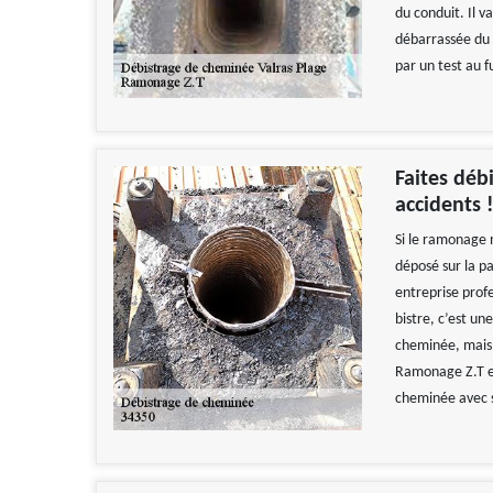
du conduit. Il 
débarrassée du b
par un test au 
Faites déb
accidents 
Si le ramonage n
déposé sur la pa
entreprise prof
bistre, c’est un
cheminée, mais 
Ramonage Z.T es
cheminée avec 