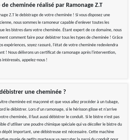
 de cheminée réalisé par Ramonage Z.T
age Z.T le debistrage de votre cheminée ! Si vous disposez une
cienne, nous sommes le ramoneur capable d'enlever toutes les
 que les bistres dans votre cheminée. Étant expert de ce domaine, nous
ment comment faire pour debistrer tous les types de cheminée ! Grâce
nos expériences, soyez rassuré, l'état de votre cheminée redeviendra
t ! Nous délivrons un certificat de ramonage après l'intervention,
es intéressés, appelez-nous !
ébistrer une cheminée ?
e vitre cheminée est maçonné et que vous allez procéder à un tubage,
rd le débistrer. Lors d’un ramonage, si le hérisson glisse et n’arrive
otre cheminée, il faut aussi débistrer le conduit. Si le bistre n’est pas
ssible d’utiliser une poudre chimique spéciale qui va décoller le bistre du
n dépôt important, une débistreuse est nécessaire. Cette machine
tative munie de petits marteaux va percuter la paroi du conduit pour