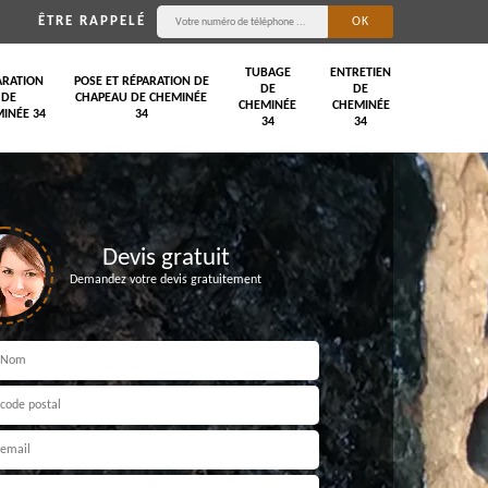
ÊTRE RAPPELÉ
TUBAGE
ENTRETIEN
ARATION
POSE ET RÉPARATION DE
DE
DE
DE
CHAPEAU DE CHEMINÉE
CHEMINÉE
CHEMINÉE
INÉE 34
34
34
34
Devis gratuit
Demandez votre devis gratuitement