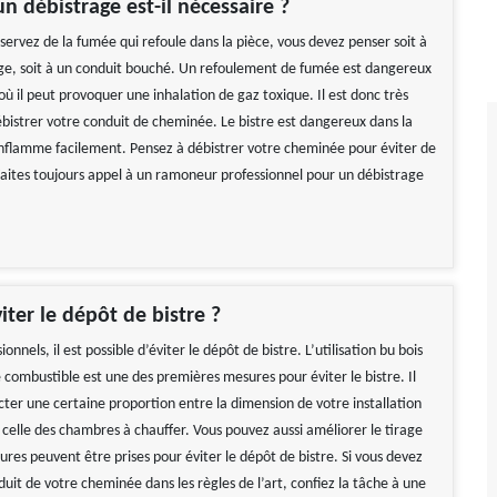
n débistrage est-il nécessaire ?
servez de la fumée qui refoule dans la pièce, vous devez penser soit à
ge, soit à un conduit bouché. Un refoulement de fumée est dangereux
ù il peut provoquer une inhalation de gaz toxique. Il est donc très
bistrer votre conduit de cheminée. Le bistre est dangereux dans la
enflamme facilement. Pensez à débistrer votre cheminée pour éviter de
 Faites toujours appel à un ramoneur professionnel pour un débistrage
iter le dépôt de bistre ?
ionnels, il est possible d’éviter le dépôt de bistre. L’utilisation bu bois
combustible est une des premières mesures pour éviter le bistre. Il
cter une certaine proportion entre la dimension de votre installation
 celle des chambres à chauffer. Vous pouvez aussi améliorer le tirage
sures peuvent être prises pour éviter le dépôt de bistre. Si vous devez
duit de votre cheminée dans les règles de l’art, confiez la tâche à une