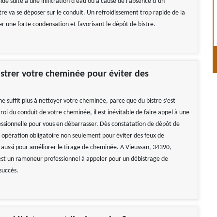
de suite à une infiltration d’eau ou à cause de l’absence d’un
re va se déposer sur le conduit. Un refroidissement trop rapide de la
er une forte condensation et favorisant le dépôt de bistre.
istrer votre cheminée pour éviter des
!
e suffit plus à nettoyer votre cheminée, parce que du bistre s’est
roi du conduit de votre cheminée, il est inévitable de faire appel à une
essionnelle pour vous en débarrasser. Dès constatation de dépôt de
e opération obligatoire non seulement pour éviter des feux de
aussi pour améliorer le tirage de cheminée. A Vieussan, 34390,
t un ramoneur professionnel à appeler pour un débistrage de
succès.