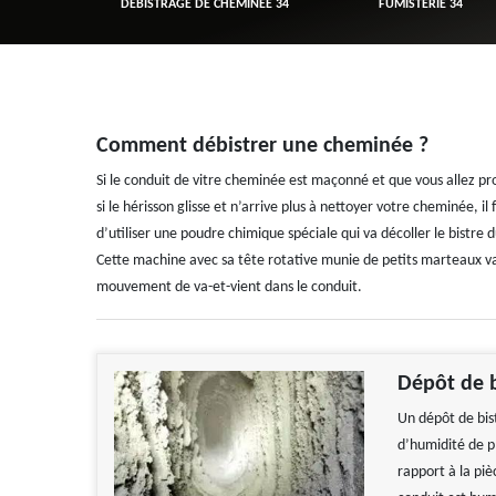
R 34
DÉBISTRAGE DE CHEMINÉE 34
FUMISTERIE 34
Comment débistrer une cheminée ?
Si le conduit de vitre cheminée est maçonné et que vous allez p
si le hérisson glisse et n’arrive plus à nettoyer votre cheminée, il f
d’utiliser une poudre chimique spéciale qui va décoller le bistre
Cette machine avec sa tête rotative munie de petits marteaux va p
mouvement de va-et-vient dans le conduit.
Dépôt de b
Un dépôt de bist
d’humidité de p
rapport à la piè