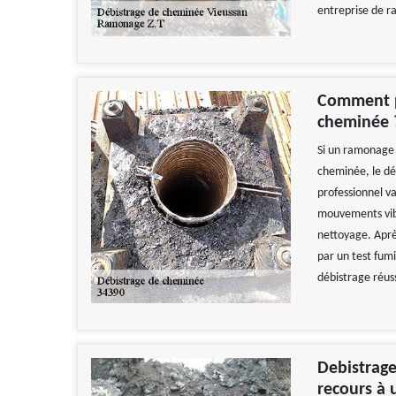
entreprise de 
Comment p
cheminée 
Si un ramonage c
cheminée, le dé
professionnel v
mouvements vibra
nettoyage. Après
par un test fum
débistrage réus
Debistrage
recours à 