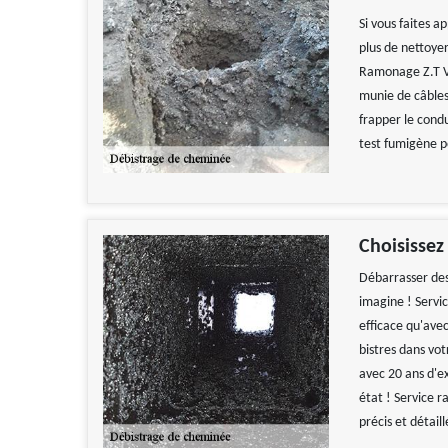
Si vous faites a
plus de nettoye
Ramonage Z.T Vi
munie de câbles
frapper le condu
test fumigène po
Choisissez
Débarrasser des 
imagine ! Servic
efficace qu'ave
bistres dans vo
avec 20 ans d'e
état ! Service r
précis et détaill