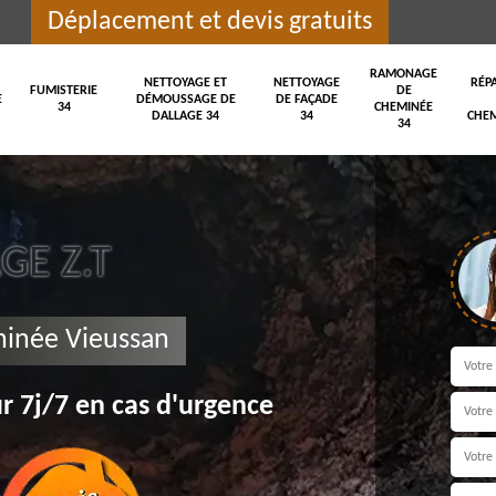
Déplacement et devis gratuits
RAMONAGE
NETTOYAGE ET
NETTOYAGE
RÉP
FUMISTERIE
DE
E
DÉMOUSSAGE DE
DE FAÇADE
34
CHEMINÉE
DALLAGE 34
34
CHEM
34
E Z.T
minée Vieussan
r 7j/7 en cas d'urgence