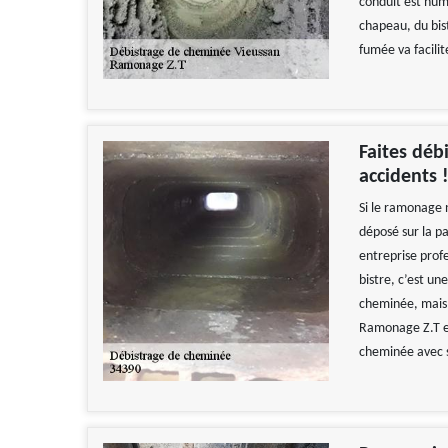
conduit est humi
chapeau, du bist
fumée va facilit
Faites déb
accidents 
Si le ramonage n
déposé sur la pa
entreprise prof
bistre, c’est un
cheminée, mais 
Ramonage Z.T es
cheminée avec 