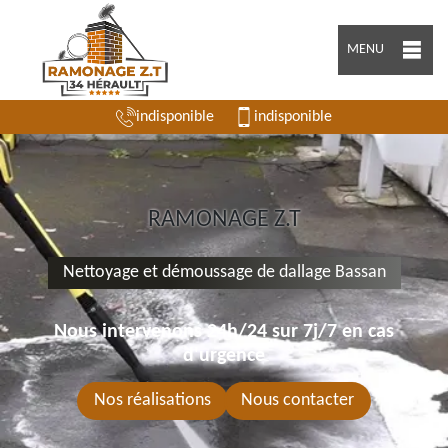
MENU
indisponible
indisponible
RAMONAGE Z.T
Nettoyage et démoussage de dallage Bassan
Nous intervenons 24h/24 sur 7j/7 en cas
d'urgence
Nos réalisations
Nous contacter