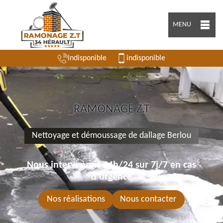
MENU
indisponible
indisponible
RAMONAGE Z.T
Nettoyage et démoussage de dallage Berlou
Nous intervenons 24h/24 sur 7j/7 en cas
d'urgence
Nos réalisations
Nous contacter