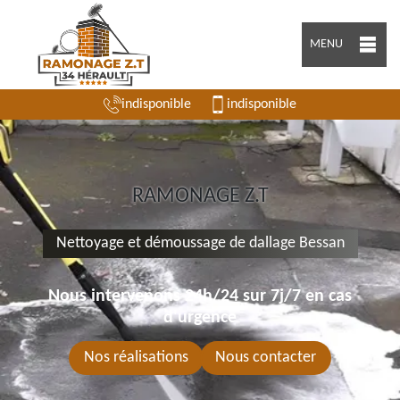
MENU
indisponible
indisponible
RAMONAGE Z.T
Nettoyage et démoussage de dallage Bessan
Nous intervenons 24h/24 sur 7j/7 en cas
d'urgence
Nos réalisations
Nous contacter