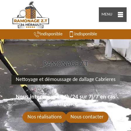
MENU
indisponible
indisponible
RAMONAGE Z.T
Nettoyage et démoussage de dallage Cabrieres
Nous intervenons 24h/24 sur 7j/7 en cas
d'urgence
Nos réalisations
Nous contacter