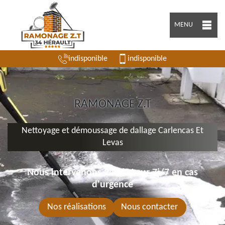
MENU
indisponible
indisponible
RAMONAGE Z.T
Nettoyage et démoussage de dallage Carlencas Et
Levas
Nous intervenons 24h/24 sur 7j/7 en cas
d'urgence
Nos réalisations
Nous contacter