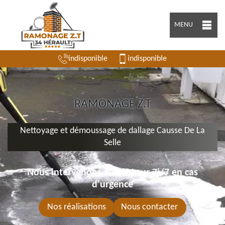
MENU
indisponible
indisponible
RAMONAGE Z.T
Nettoyage et démoussage de dallage Causse De La
Selle
Nous intervenons 24h/24 sur 7j/7 en cas
d'urgence
Nos réalisations
Nous contacter