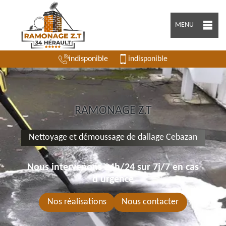
MENU
indisponible
indisponible
RAMONAGE Z.T
Nettoyage et démoussage de dallage Cebazan
Nous intervenons 24h/24 sur 7j/7 en cas
d'urgence
Nos réalisations
Nous contacter