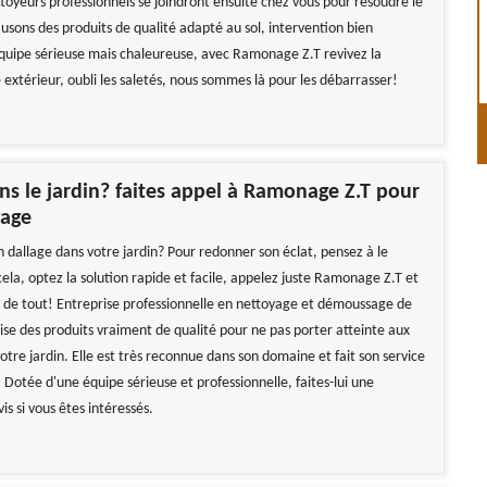
toyeurs professionnels se joindront ensuite chez vous pour résoudre le
usons des produits de qualité adapté au sol, intervention bien
uipe sérieuse mais chaleureuse, avec Ramonage Z.T revivez la
extérieur, oubli les saletés, nous sommes là pour les débarrasser!
ns le jardin? faites appel à Ramonage Z.T pour
yage
n dallage dans votre jardin? Pour redonner son éclat, pensez à le
ela, optez la solution rapide et facile, appelez juste Ramonage Z.T et
a de tout! Entreprise professionnelle en nettoyage et démoussage de
ilise des produits vraiment de qualité pour ne pas porter atteinte aux
otre jardin. Elle est très reconnue dans son domaine et fait son service
Dotée d'une équipe sérieuse et professionnelle, faites-lui une
s si vous êtes intéressés.