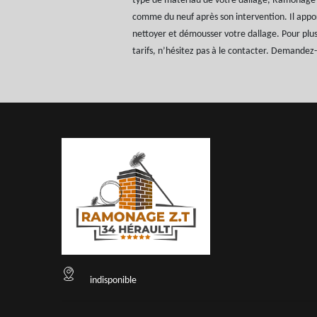
type de matériau de votre dallage, Ramonage Z
comme du neuf après son intervention. Il app
nettoyer et démousser votre dallage. Pour plus 
tarifs, n’hésitez pas à le contacter. Demandez-l
indisponible