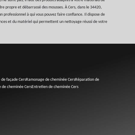
u ne suffit pas, il faut des produits adaptés à votre matériau de
dre propre et débarrassé des mousses. À Cers, dans le 34420,
 professionnel à qui vous pouvez faire confiance. Il dispose de
nces et du matériel qui permettent un nettoyage réussi de votre
 de façade Cers
Ramonage de cheminée Cers
Réparation de
 de cheminée Cers
Entretien de cheminée Cers