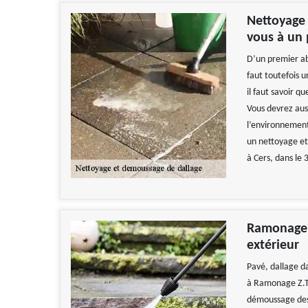
Nettoyage 
vous à un
D’un premier ab
faut toutefois u
il faut savoir q
Vous devrez aus
l’environnement.
un nettoyage et
à Cers, dans le 
Ramonage Z
extérieur
Pavé, dallage dan
à Ramonage Z.T 
démoussage des 