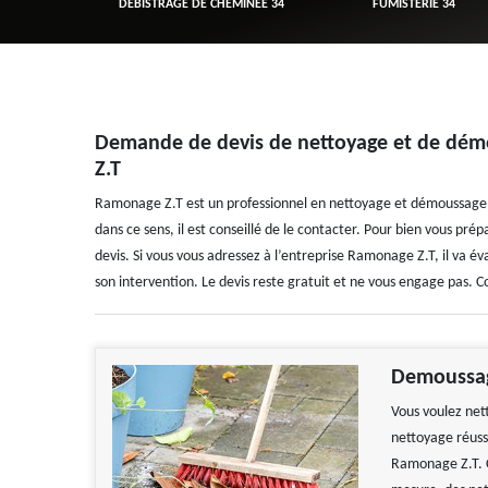
R 34
DÉBISTRAGE DE CHEMINÉE 34
FUMISTERIE 34
Demande de devis de nettoyage et de dém
Z.T
Ramonage Z.T est un professionnel en nettoyage et démoussage de
dans ce sens, il est conseillé de le contacter. Pour bien vous prép
devis. Si vous vous adressez à l’entreprise Ramonage Z.T, il va éva
son intervention. Le devis reste gratuit et ne vous engage pas. Co
Demoussag
Vous voulez nett
nettoyage réuss
Ramonage Z.T. C'