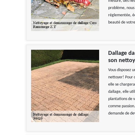
mesure, des net
problème, nous 
réglementée, éq
beauté de votre 
Dallage da
son netto
Vous disposez u
nettoyer! Pour c
elle se charger
dallage, elle ut
plantations de v
comme passion. 
demande de devi