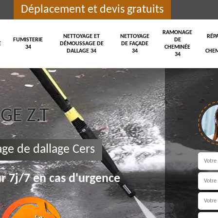
Déplacement et devis gratuits
RAMONAGE
NETTOYAGE ET
NETTOYAGE
RÉP
FUMISTERIE
DE
E
DÉMOUSSAGE DE
DE FAÇADE
34
CHEMINÉE
DALLAGE 34
34
CHEM
34
E Z.T
ge de dallage Cers
r 7j/7 en cas d'urgence