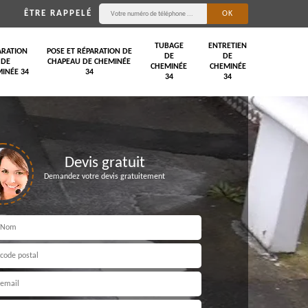
ÊTRE RAPPELÉ
TUBAGE
ENTRETIEN
ARATION
POSE ET RÉPARATION DE
DE
DE
DE
CHAPEAU DE CHEMINÉE
CHEMINÉE
CHEMINÉE
INÉE 34
34
34
34
Devis gratuit
Demandez votre devis gratuitement