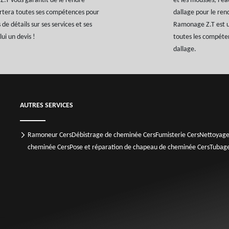
.T vous garantit de le rendre
et les mousses, l’ea
ortera toutes ses compétences pour
dallage pour le ren
de détails sur ses services et ses
Ramonage Z.T est un
ui un devis !
toutes les compéte
dallage.
AUTRES SERVICES
Ramoneur Cers
Débistrage de cheminée Cers
Fumisterie Cers
Nettoyage
cheminée Cers
Pose et réparation de chapeau de cheminée Cers
Tubage