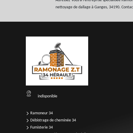
Adressez-vous à l’entreprise spécialisée Ramon
nettoyage de dallage à Ganges, 34190. Contacte
indisponible
Ramoneur 34
Débistrage de cheminée 34
Fumisterie 34