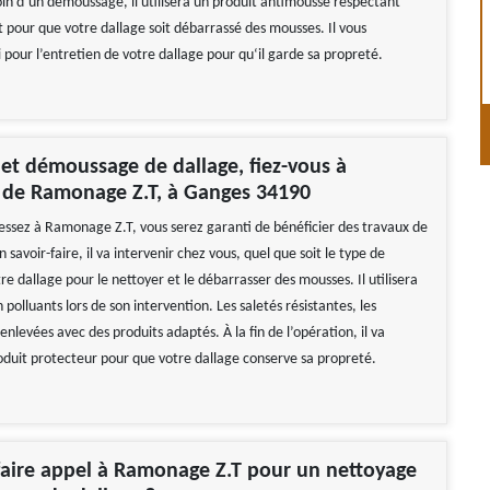
oin d’un démoussage, il utilisera un produit antimousse respectant
 pour que votre dallage soit débarrassé des mousses. Il vous
i pour l’entretien de votre dallage pour qu‘il garde sa propreté.
et démoussage de dallage, fiez-vous à
e de Ramonage Z.T, à Ganges 34190
ressez à Ramonage Z.T, vous serez garanti de bénéficier des travaux de
n savoir-faire, il va intervenir chez vous, quel que soit le type de
e dallage pour le nettoyer et le débarrasser des mousses. Il utilisera
 polluants lors de son intervention. Les saletés résistantes, les
nlevées avec des produits adaptés. À la fin de l’opération, il va
oduit protecteur pour que votre dallage conserve sa propreté.
aire appel à Ramonage Z.T pour un nettoyage