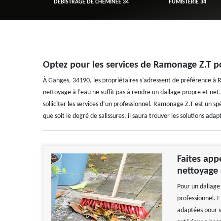
R 34
DÉBISTRAGE DE CHEMINÉE 34
FUMISTERIE 34
Optez pour les services de Ramonage Z.T 
À Ganges, 34190, les propriétaires s’adressent de préférence 
nettoyage à l’eau ne suffit pas à rendre un dallage propre et net.
solliciter les services d’un professionnel. Ramonage Z.T est un sp
que soit le degré de salissures, il saura trouver les solutions a
Faites app
nettoyage 
Pour un dallage 
professionnel. E
adaptées pour vo