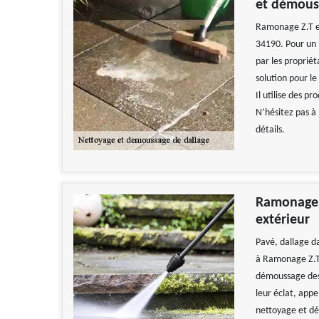
et démouss
Ramonage Z.T es
34190. Pour un 
par les propriét
solution pour l
Il utilise des 
N’hésitez pas à 
détails.
Ramonage Z
extérieur
Pavé, dallage dan
à Ramonage Z.T 
démoussage des 
leur éclat, app
nettoyage et dé