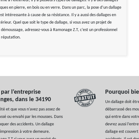
me à l’extérieur, il y a plusieurs types de dallages. Il y a des dallages
ques en pierre, en bois ou en verre. Dans un parc, la pose d’un dallage
t intéressante à cause de sa résistance. Il y a aussi des dallages en
térieur. Quel que soit le type de dallage, si vous avez un projet de
 démoussage, adressez-vous à Ramonage Z.T, c’est un professionnel
 réputation.
par l’entreprise
Pourquoi bie
nges, dans le 34190
Un dallage doit être
été et que vous n’avez pas assez de
débarrassé des mou
rassé ou envahi par les mousses. Dans
qui entre dans votr
voquer des accidents. Un dallage
devrez aussi l’entr
 impression à votre demeure.
dallage est couvert