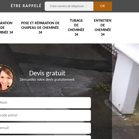
ÊTRE RAPPELÉ
TUBAGE
ENTRETIEN
ARATION
POSE ET RÉPARATION DE
DE
DE
DE
CHAPEAU DE CHEMINÉE
CHEMINÉE
CHEMINÉE
INÉE 34
34
34
34
Devis gratuit
Demandez votre devis gratuitement