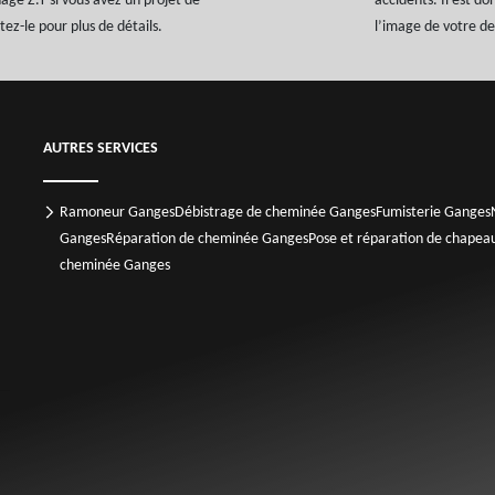
age Z.T si vous avez un projet de
accidents. Il est d
z-le pour plus de détails.
l’image de votre de
AUTRES SERVICES
Ramoneur Ganges
Débistrage de cheminée Ganges
Fumisterie Ganges
Ganges
Réparation de cheminée Ganges
Pose et réparation de chape
cheminée Ganges