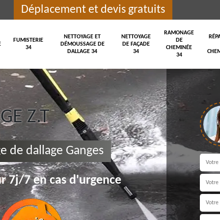
Déplacement et devis gratuits
RAMONAGE
NETTOYAGE ET
NETTOYAGE
RÉP
FUMISTERIE
DE
E
DÉMOUSSAGE DE
DE FAÇADE
34
CHEMINÉE
DALLAGE 34
34
CHEM
34
E Z.T
e de dallage Ganges
r 7j/7 en cas d'urgence