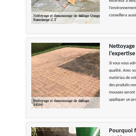
extérieur a bes
l’environnement
conseillera auss
Nettoyage 
l’expertis
Si vous vous ad
qualité. Avec so
matériau de votr
des produits non
mousses seront e
appliquer un pr
Pourquoi f