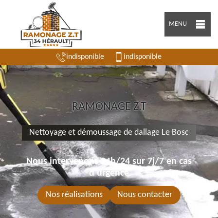
MENU
indisponible
indisponible
RAMONAGE Z.T
Nettoyage et démoussage de dallage Le Bosc
Nous intervenons 24h/24 sur 7j/7 en cas
d'urgence
Nos réalisations
Nous contacter