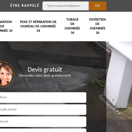
ÊTRE RAPPELÉ
TUBAGE
ENTRETIEN
ARATION
POSE ET RÉPARATION DE
DE
DE
DE
CHAPEAU DE CHEMINÉE
CHEMINÉE
CHEMINÉE
INÉE 34
34
34
34
Devis gratuit
Demandez votre devis gratuitement