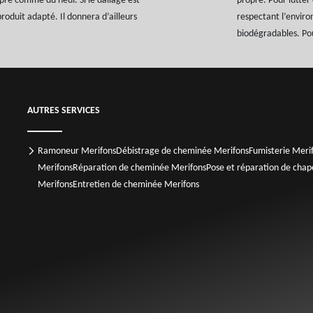
opre comme du neuf. Si le dallage est
propre. Pour lutter 
produit adapté. Il donnera d’ailleurs
respectant l’enviro
biodégradables. Pour
AUTRES SERVICES
Ramoneur Merifons
Débistrage de cheminée Merifons
Fumisterie Meri
Merifons
Réparation de cheminée Merifons
Pose et réparation de cha
Merifons
Entretien de cheminée Merifons