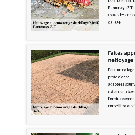
pour le rendre 
Ramonage Z.T es
toutes les comp
dallage.
Faites app
nettoyage 
Pour un dallage 
professionnel. E
adaptées pour vo
extérieur a bes
l’environnement
conseillera auss