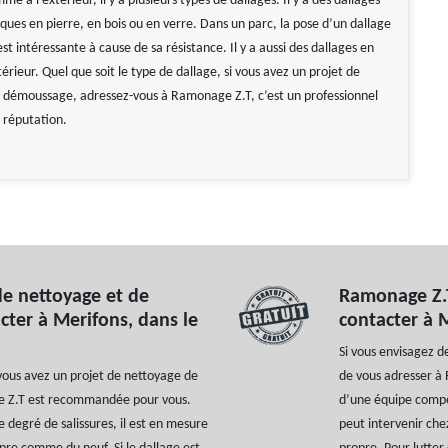
me à l’extérieur, il y a plusieurs types de dallages. Il y a des dallages
ques en pierre, en bois ou en verre. Dans un parc, la pose d’un dallage
t intéressante à cause de sa résistance. Il y a aussi des dallages en
térieur. Quel que soit le type de dallage, si vous avez un projet de
 démoussage, adressez-vous à Ramonage Z.T, c’est un professionnel
 réputation.
de nettoyage et de
Ramonage Z.T
ter à Merifons, dans le
contacter à 
Si vous envisagez d
 vous avez un projet de nettoyage de
de vous adresser à 
e Z.T est recommandée pour vous.
d’une équipe compét
le degré de salissures, il est en mesure
peut intervenir che