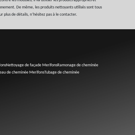
contre les mousses, il va utiliser les produits appropriés et
nnement. De même, les produits nettoyants utilisés sont tous
 plus de détails, n’hésitez pas à le contacter.
fons
Nettoyage de façade Merifons
Ramonage de cheminée
peau de cheminée Merifons
Tubage de cheminée