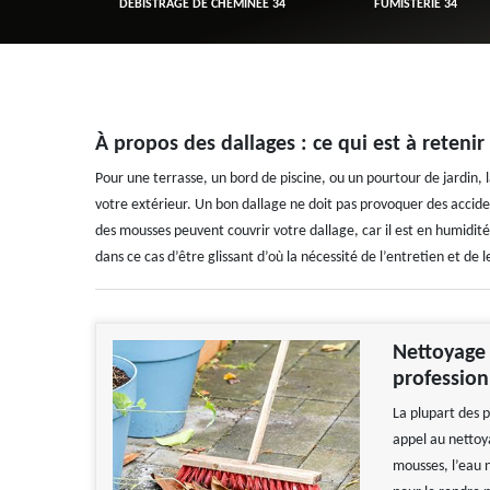
R 34
DÉBISTRAGE DE CHEMINÉE 34
FUMISTERIE 34
À propos des dallages : ce qui est à retenir
Pour une terrasse, un bord de piscine, ou un pourtour de jardin, 
votre extérieur. Un bon dallage ne doit pas provoquer des accident
des mousses peuvent couvrir votre dallage, car il est en humidité 
dans ce cas d’être glissant d’où la nécessité de l’entretien et de 
Nettoyage 
professio
La plupart des p
appel au nettoya
mousses, l’eau n