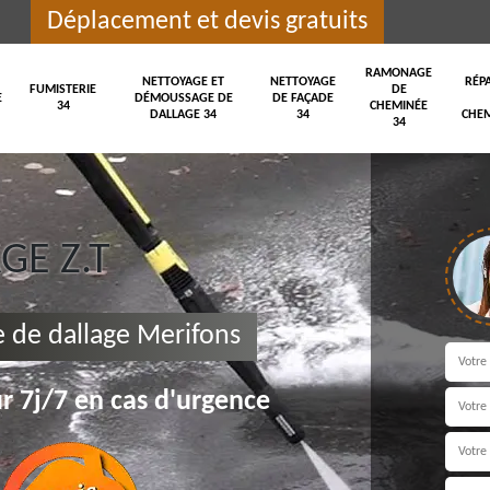
Déplacement et devis gratuits
RAMONAGE
NETTOYAGE ET
NETTOYAGE
RÉP
FUMISTERIE
DE
E
DÉMOUSSAGE DE
DE FAÇADE
34
CHEMINÉE
DALLAGE 34
34
CHEM
34
E Z.T
 de dallage Merifons
r 7j/7 en cas d'urgence