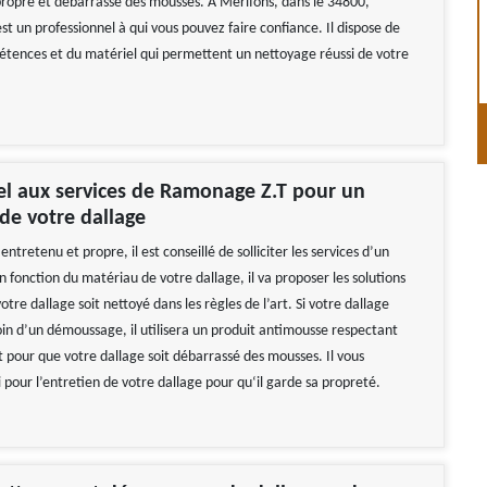
propre et débarrassé des mousses. À Merifons, dans le 34800,
t un professionnel à qui vous pouvez faire confiance. Il dispose de
étences et du matériel qui permettent un nettoyage réussi de votre
el aux services de Ramonage Z.T pour un
de votre dallage
entretenu et propre, il est conseillé de solliciter les services d’un
n fonction du matériau de votre dallage, il va proposer les solutions
tre dallage soit nettoyé dans les règles de l’art. Si votre dallage
oin d’un démoussage, il utilisera un produit antimousse respectant
 pour que votre dallage soit débarrassé des mousses. Il vous
i pour l’entretien de votre dallage pour qu‘il garde sa propreté.