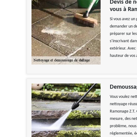
Devis de n
vous à Ra
Si vous avez un 
demander un dev
préparer sur le
s’inscrivant da
extérieur. Avec 
hauteur de vos 
Demoussag
Vous voulez nett
nettoyage réuss
Ramonage Z.T. C'
mesure, des net
problème, nous 
réglementée, éq