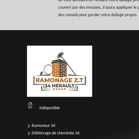
de vous satisfaire en rendant votre dallage pr
couvert par des mousses, il saura appliquer le 
des conseils pour garder votre dallage propre.
indisponible
Ramoneur 34
Débistrage de cheminée 34