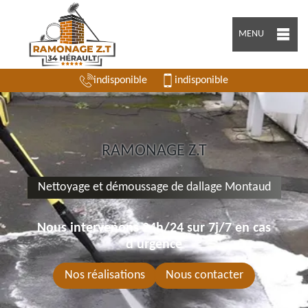
MENU
indisponible
indisponible
RAMONAGE Z.T
Nettoyage et démoussage de dallage Montaud
Nous intervenons 24h/24 sur 7j/7 en cas
d'urgence
Nos réalisations
Nous contacter