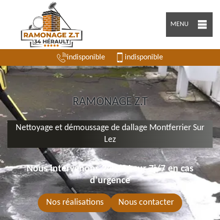
MENU
indisponible
indisponible
RAMONAGE Z.T
Nettoyage et démoussage de dallage Montferrier Sur
Lez
Nous intervenons 24h/24 sur 7j/7 en cas
d'urgence
Nos réalisations
Nous contacter