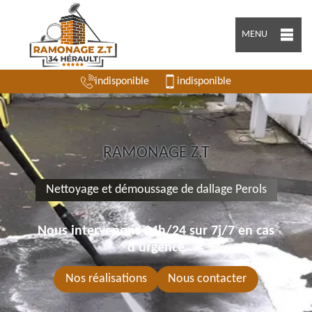
MENU
indisponible
indisponible
RAMONAGE Z.T
Nettoyage et démoussage de dallage Perols
Nous intervenons 24h/24 sur 7j/7 en cas
d'urgence
Nos réalisations
Nous contacter