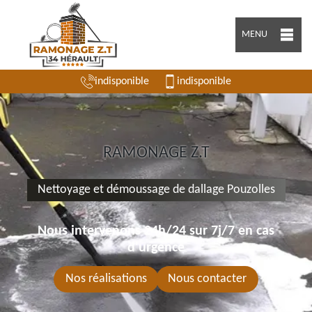
MENU
indisponible
indisponible
RAMONAGE Z.T
Nettoyage et démoussage de dallage Pouzolles
Nous intervenons 24h/24 sur 7j/7 en cas
d'urgence
Nos réalisations
Nous contacter