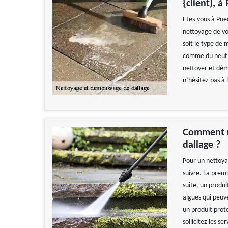
{client), 
Etes-vous à Pue
nettoyage de vo
soit le type de
comme du neuf a
nettoyer et démo
n’hésitez pas à 
Comment r
dallage ?
Pour un nettoyag
suivre. La premi
suite, un produ
algues qui peuve
un produit prot
sollicitez les s