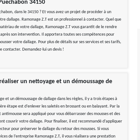
à Puechabon 34150
chabon, dans le 34150 ? Et vous avez un projet de procéder à un
tre dallage. Ramonage Z.T est un professionnel à contacter. Quel que
 matériau de votre dallage, Ramonage Z.T vous garantit de le rendre
près son intervention. Il apportera toutes ses compétences pour
usser votre dallage. Pour plus de détails sur ses services et ses tarifs,
le contacter. Demandez-lui un devis !
éaliser un nettoyage et un démoussage de
e et un démoussage de dallage dans les règles, il y a trois étapes à
ère étape est d’enlever les saletés en brossant ou en balayant. Par la
it antimousse sera appliqué pour vous débarrasser des mousses et des
nt couvrir votre dallage. Pour finaliser, il est recommandé d’appliquer
ecteur pour préserver le dallage du retour des mousses. Si vous
ervices de l’entreprise Ramonage Z.T, il vous réalisera une prestation