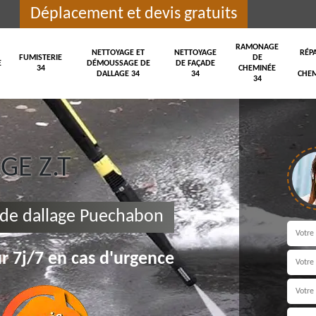
Déplacement et devis gratuits
RAMONAGE
NETTOYAGE ET
NETTOYAGE
RÉP
FUMISTERIE
DE
E
DÉMOUSSAGE DE
DE FAÇADE
34
CHEMINÉE
DALLAGE 34
34
CHEM
34
E Z.T
de dallage Puechabon
r 7j/7 en cas d'urgence