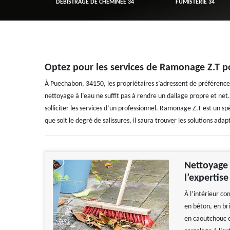
R 34
DÉBISTRAGE DE CHEMINÉE 34
FUMISTERIE 34
Optez pour les services de Ramonage Z.T 
À Puechabon, 34150, les propriétaires s’adressent de préféren
nettoyage à l’eau ne suffit pas à rendre un dallage propre et net.
solliciter les services d’un professionnel. Ramonage Z.T est un sp
que soit le degré de salissures, il saura trouver les solutions a
Nettoyage 
l’expertis
À l’intérieur com
en béton, en bri
en caoutchouc es