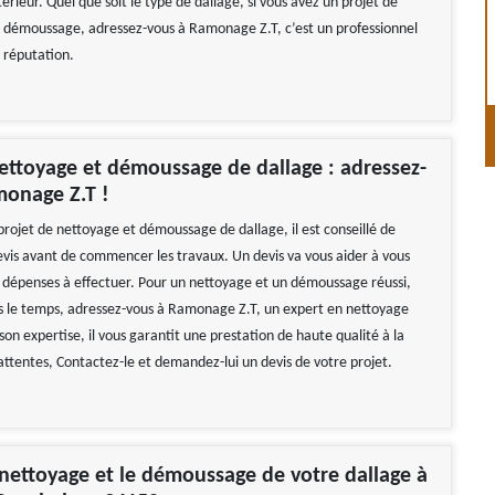
térieur. Quel que soit le type de dallage, si vous avez un projet de
 démoussage, adressez-vous à Ramonage Z.T, c’est un professionnel
 réputation.
ettoyage et démoussage de dallage : adressez-
monage Z.T !
projet de nettoyage et démoussage de dallage, il est conseillé de
is avant de commencer les travaux. Un devis va vous aider à vous
s dépenses à effectuer. Pour un nettoyage et un démoussage réussi,
ns le temps, adressez-vous à Ramonage Z.T, un expert en nettoyage
son expertise, il vous garantit une prestation de haute qualité à la
attentes, Contactez-le et demandez-lui un devis de votre projet.
 nettoyage et le démoussage de votre dallage à