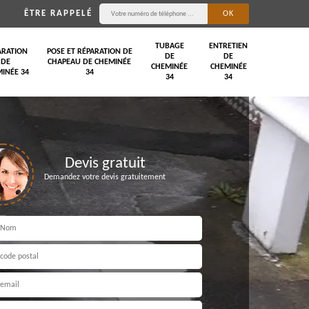
ÊTRE RAPPELÉ
TUBAGE
ENTRETIEN
ARATION
POSE ET RÉPARATION DE
DE
DE
DE
CHAPEAU DE CHEMINÉE
CHEMINÉE
CHEMINÉE
INÉE 34
34
34
34
Devis gratuit
Demandez votre devis gratuitement