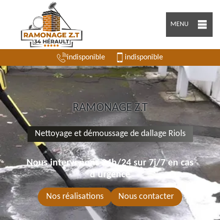
MENU
indisponible
indisponible
RAMONAGE Z.T
Nettoyage et démoussage de dallage Riols
Nous intervenons 24h/24 sur 7j/7 en cas
d'urgence
Nos réalisations
Nous contacter