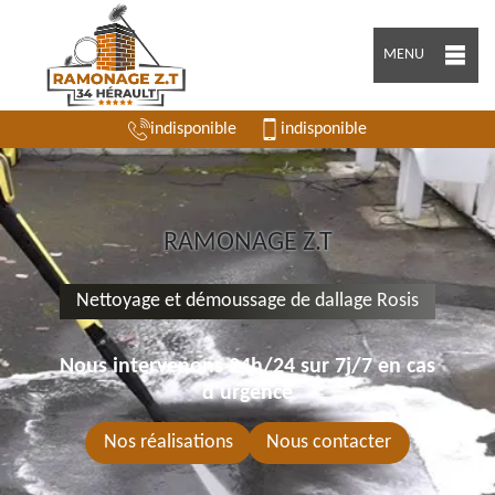
MENU
indisponible
indisponible
RAMONAGE Z.T
Nettoyage et démoussage de dallage Rosis
Nous intervenons 24h/24 sur 7j/7 en cas
d'urgence
Nos réalisations
Nous contacter